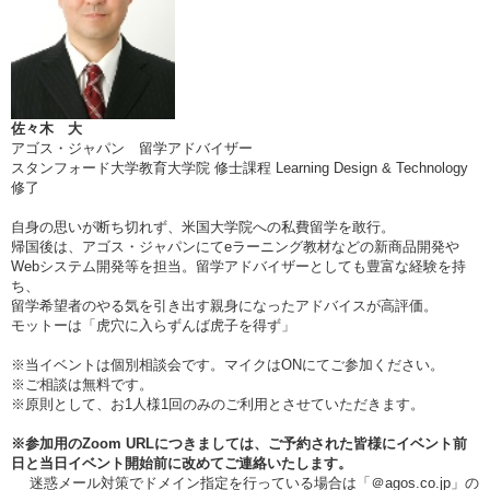
佐々木 大
アゴス・ジャパン 留学アドバイザー
スタンフォード大学教育大学院 修士課程 Learning Design & Technology
修了
自身の思いが断ち切れず、米国大学院への私費留学を敢行。
帰国後は、アゴス・ジャパンにてeラーニング教材などの新商品開発や
Webシステム開発等を担当。留学アドバイザーとしても豊富な経験を持
ち、
留学希望者のやる気を引き出す親身になったアドバイスが高評価。
モットーは「虎穴に入らずんば虎子を得ず」
※当イベントは個別相談会です。マイクはONにてご参加ください。
※ご相談は無料です。
※原則として、お1人様1回のみのご利用とさせていただきます。
※参加用のZoom URLにつきましては、ご予約された皆様にイベント前
日と当日イベント開始前に改めてご連絡いたします。
迷惑メール対策でドメイン指定を行っている場合は「＠agos.co.jp」の