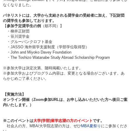
なくなりました。
パネリストには、大学から支給される奨学金の受給者に加え、下記財団
の奨学生も参加しております。
【
参加予定奨学生の例
（順不同）】
・柳井正財団
・笹川奨学金
・グルーバンクロフト基金
・JASSO 海外留学支援制度（学部学位取得型）
・John and Miyoko Davey Foundation
・The Toshizo Watanabe​ Study Abroad Scholarship Program
※参加大学は決定次第、随時掲載いたします。
※参加大学およびプログラム内容は、変更となる場合がございます。あ
らかじめご了承ください。
【実施方法】
オンライン開催（Zoom参加URLは、お申し込みいただいた方へ後日ご案
内いたします。）
※
このイベントは
大学(学部)留学志望の方のイベント
です。
社会人の方、MBA/大学院志望の方は、ぜひ
MBA夏祭り
にご参加くださ