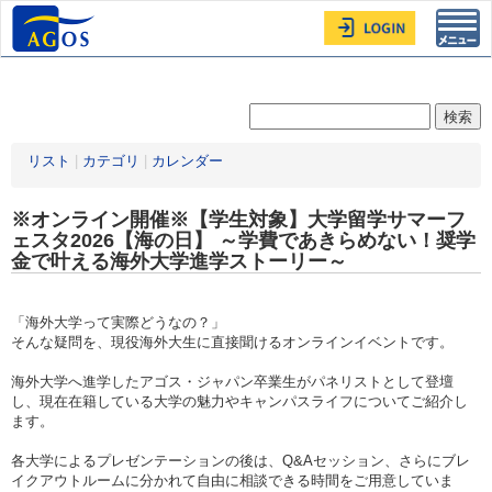
Toggl
navig
リスト
|
カテゴリ
|
カレンダー
※オンライン開催※【学生対象】大学留学サマーフ
ェスタ2026【海の日】 ～学費であきらめない！奨学
金で叶える海外大学進学ストーリー～
「海外大学って実際どうなの？」
そんな疑問を、現役海外大生に直接聞けるオンラインイベントです。
海外大学へ進学したアゴス・ジャパン卒業生がパネリストとして登壇
し、現在在籍している大学の魅力やキャンパスライフについてご紹介し
ます。
各大学によるプレゼンテーションの後は、Q&Aセッション、さらにブレ
イクアウトルームに分かれて自由に相談できる時間をご用意していま