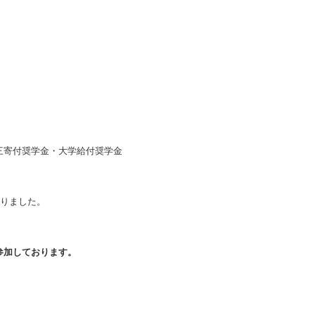
ンシル渡邉利三寄付奨学金・大学給付奨学金
くなりました。
参加しております。