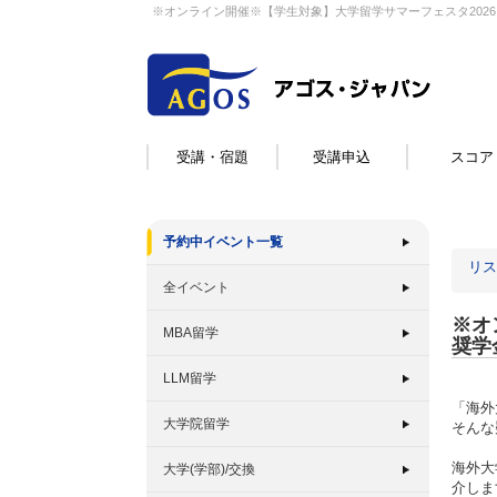
※オンライン開催※【学生対象】大学留学サマーフェスタ202
受講・宿題
受講申込
スコア
予約中イベント一覧
リス
全イベント
※オ
MBA留学
奨学
LLM留学
「海外
大学院留学
そんな
海外大
大学(学部)/交換
介しま