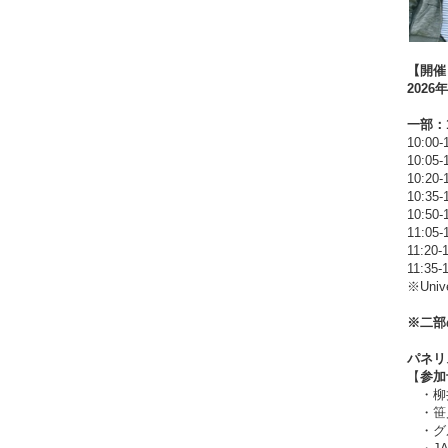
【開催
202
一部：10
10:0
10:05
10:20
10:35
10:5
11:05
11:20
11:3
※Uni
※二部
パネリ
【
参加
・柳
・笹
・グ