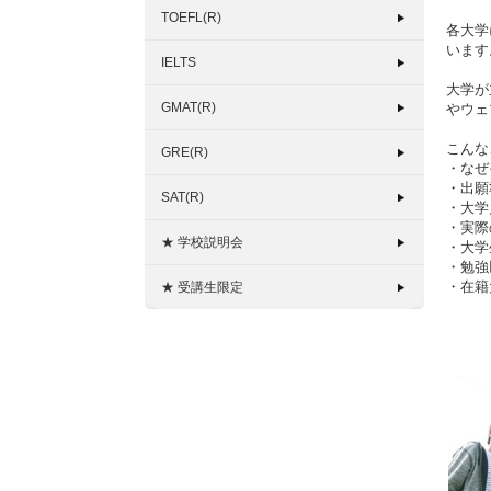
TOEFL(R)
各大学
います
IELTS
大学が
GMAT(R)
やウェ
こんな
GRE(R)
・なぜ
・出願
SAT(R)
・大学
・実際
★ 学校説明会
・大学
・勉強
・在籍
★ 受講生限定