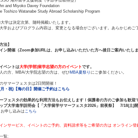
SSO 海外留学支援制度（学部学位取得型）
 and Miyoko Davey Foundation
oshizo Watanabe​ Study Abroad Scholarship Program
大学は決定次第、随時掲載いたします。
大学およびプログラム内容は、変更となる場合がございます。あらかじめご
方法】
イン開催（Zoom参加URLは、お申し込みいただいた方へ後日ご案内いたし
イベントは
大学(学部)留学志望の方のイベント
です。
の方、MBA/大学院志望の方は、ぜひ
MBA夏祭り
にご参加ください。
のサマーフェスタは2日間開催！
20(月・祝)【海の日】開催
ご予約はこちら
ーフェスタの効果的な利用方法もお伝えします！保護者の方のご参加も歓迎
ップ大学進学説明会【「
大学留学サマーフェスタ2026
」
前夜祭】 7/18(土)
お申し込みは
こちら
インサービス、イベントのご予約、資料請求等をご希望の方は オンライン登
一覧: