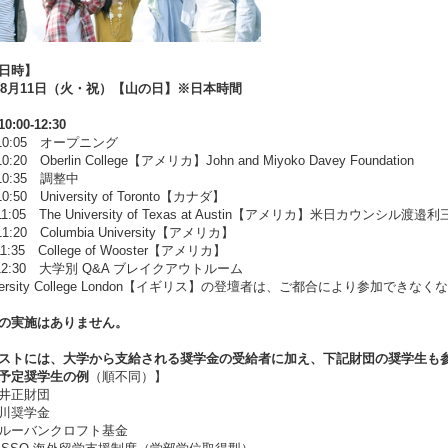
日時】
6年8月11日（火・祝）【山の日】※日本時間
:00-12:30
0-10:05 オープニング
-10:20 Oberlin College【アメリカ】John and Miyoko Davey Foundation
-10:35 調整中
-10:50 University of Toronto【カナダ】
0-11:05 The University of Texas at Austin【アメリカ】米日カウ
-11:20 Columbia University【アメリカ】
-11:35 College of Wooster【アメリカ】
5-12:30 大学別 Q&A ブレイクアウトルーム
versity College London【イギリス】の登壇者は、ご都合により参加できな
の実施はありません。
ストには、大学から支給される奨学金の受給者に加え、下記財団の奨学生も
予定奨学生の例
（順不同）】
井正財団
川奨学金
ルーバンクロフト基金