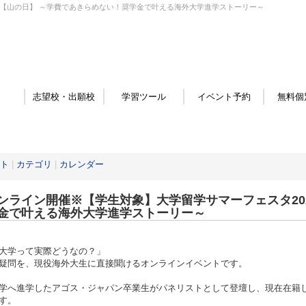
6【山の日】 ～学費であきらめない！奨学金で叶える海外大学進学ストーリー～
志望校・出願校
学習ツール
イベント予約
無料個
ト
|
カテゴリ
|
カレンダー
ンライン開催※【学生対象】大学留学サマーフェスタ20
金で叶える海外大学進学ストーリー～
大学って実際どうなの？」
疑問を、現役海外大生に直接聞けるオンラインイベントです。
学へ進学したアゴス・ジャパン卒業生がパネリストとして登壇し、現在在籍
す。