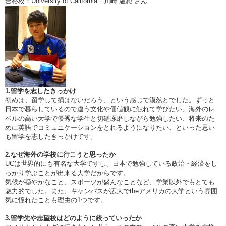
合格校：University of California 川崎 温恕 さん
1.留学を志したきっかけ
初めは、留学して損はないだろう、という感じで漠然とでした。ずっと
日本で暮らしているので違う文化や価値観に触れて学びたい、海外のレ
ベルの高い大学で優秀な学生と切磋琢磨しながら勉強したい、将来のた
めに英語でコミュニケーションをとれるようになりたい、といった思い
も留学を志したきっかけです。
2.なぜ海外の学校に行こうと思ったか
UCは世界的にも有名な大学ですし、日本で勉強している政治・経済をし
っかり学ぶことが出来る大学だからです。
気候が穏やかなこと、スポーツが盛んなことなど、学業以外でもとても
魅力的でした。また、キャンパスが広大でtheアメリカの大学という雰囲
気に憧れたことも理由の1つです。
3.留学先や志望校はどのように絞っていったか