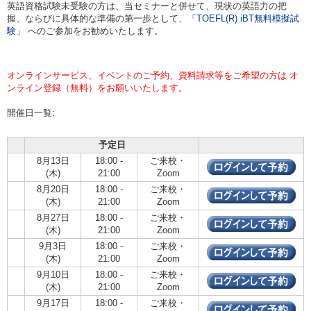
英語資格試験未受験の方は、当セミナーと併せて、現状の英語力の把
握、ならびに具体的な準備の第一歩として、「
TOEFL(R) iBT無料模擬試
験
」 へのご参加をお勧めいたします。
オンラインサービス、イベントのご予約、資料請求等をご希望の方は オ
ンライン登録（無料）をお願いいたします。
開催日一覧:
予定日
8月13日
18:00 -
ご来校・
(木)
21:00
Zoom
8月20日
18:00 -
ご来校・
(木)
21:00
Zoom
8月27日
18:00 -
ご来校・
(木)
21:00
Zoom
9月3日
18:00 -
ご来校・
(木)
21:00
Zoom
9月10日
18:00 -
ご来校・
(木)
21:00
Zoom
9月17日
18:00 -
ご来校・