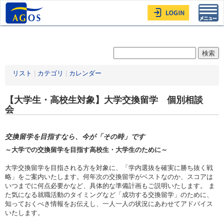
Toggl
navig
リスト
|
カテゴリ
|
カレンダー
【大学生・高校生対象】大学交換留学 個別相談
会
交換留学を目指すなら、今が「その時」です
～大学での交換留学を目指す高校生・大学生のために～
大学交換留学を目指される方を対象に、「学内選抜を確実に勝ち抜く戦
略」をご案内いたします。何年次の交換留学がベストなのか、スコアは
いつまでに何点必要かなど、具体的な準備計画もご説明いたします。 ま
た気になる就職活動のタイミングなど「成功する交換留学」のために、
知っておくべき情報をお伝えし、一人一人の状況にあわせてアドバイス
いたします。