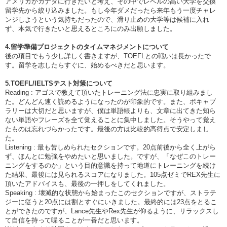
アメリカかカナダに行きたいと考え、その中でレベルの高い大学を交換
留学先から絞り込みました。もし今年ダメだったら来年もう一度チャレ
ンジしようという気持ちだったので、滑り止めの大学等は候補に入れ
ず、本気で行きたいと思えるところにのみ出願しました。
4.留学準備プロジェクトのタイムマネジメントについて
後の項目でもう少し詳しく書きますが、TOEFLとの戦いは長かったで
す。留学を志したらすぐに、始めるべきだと思います。
5.TOEFL/IELTSテスト対策について
Reading : アゴスで教えて頂いたトレーニング法に忠実に取り組みまし
た。どんどん速く読めるようになったのが印象的です。また、ボキャブ
ラリーは大切だと思いますが、僕は単語帳よりも、文章に出てきた知ら
ない単語やフレーズを全て覚えることに集中しました。そうやって覚え
たものは忘れづらかったです。最後の方は比較的高得点で安定しまし
た。
Listening : 最も苦しめられたセクションです。20点前後から全く上がら
ず、ほんとに勉強をやめたいと思いました。ですが、「なぜこのトレー
ニングをするのか」という目的意識を持って地道にトレーニングを続け
た結果、最後には見られるスコアになりました。105点ゼミでREX先生に
頂いたアドバイスも、最後の一押しをしてくれました。
Speaking : 壊滅的な状態から始まったこのセクションですが、ストラテ
ジーに従うと20点には割とすぐにいきました。最終的には23点をとるこ
とができたのですが、Lance先生やRex先生が仰るように、リラックスし
て自信を持って喋ることが一番だと思います。