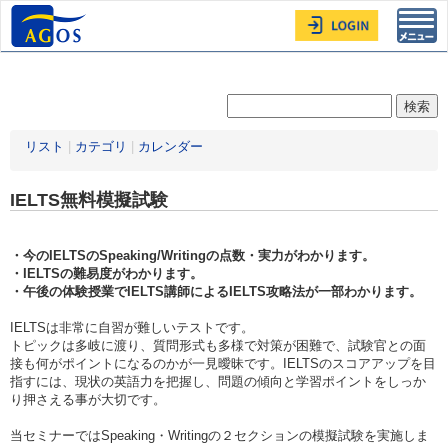
Toggl
navig
リスト
|
カテゴリ
|
カレンダー
IELTS無料模擬試験
・今のIELTSのSpeaking/Writingの点数・実力がわかります。
・IELTSの難易度がわかります。
・午後の体験授業でIELTS講師によるIELTS攻略法が一部わかります。
IELTSは非常に自習が難しいテストです。
トピックは多岐に渡り、質問形式も多様で対策が困難で、試験官との面
接も何がポイントになるのかが一見曖昧です。IELTSのスコアアップを目
指すには、現状の英語力を把握し、問題の傾向と学習ポイントをしっか
り押さえる事が大切です。
当セミナーではSpeaking・Writingの２セクションの模擬試験を実施しま