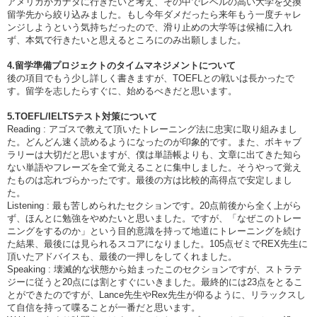
アメリカかカナダに行きたいと考え、その中でレベルの高い大学を交換
留学先から絞り込みました。もし今年ダメだったら来年もう一度チャレ
ンジしようという気持ちだったので、滑り止めの大学等は候補に入れ
ず、本気で行きたいと思えるところにのみ出願しました。
4.留学準備プロジェクトのタイムマネジメントについて
後の項目でもう少し詳しく書きますが、TOEFLとの戦いは長かったで
す。留学を志したらすぐに、始めるべきだと思います。
5.TOEFL/IELTSテスト対策について
Reading : アゴスで教えて頂いたトレーニング法に忠実に取り組みまし
た。どんどん速く読めるようになったのが印象的です。また、ボキャブ
ラリーは大切だと思いますが、僕は単語帳よりも、文章に出てきた知ら
ない単語やフレーズを全て覚えることに集中しました。そうやって覚え
たものは忘れづらかったです。最後の方は比較的高得点で安定しまし
た。
Listening : 最も苦しめられたセクションです。20点前後から全く上がら
ず、ほんとに勉強をやめたいと思いました。ですが、「なぜこのトレー
ニングをするのか」という目的意識を持って地道にトレーニングを続け
た結果、最後には見られるスコアになりました。105点ゼミでREX先生に
頂いたアドバイスも、最後の一押しをしてくれました。
Speaking : 壊滅的な状態から始まったこのセクションですが、ストラテ
ジーに従うと20点には割とすぐにいきました。最終的には23点をとるこ
とができたのですが、Lance先生やRex先生が仰るように、リラックスし
て自信を持って喋ることが一番だと思います。