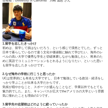
合格校：University of California 川崎 温恕 さん
1.留学を志したきっかけ
初めは、留学して損はないだろう、という感じで漠然とでした。ずっと
日本で暮らしているので違う文化や価値観に触れて学びたい、海外のレ
ベルの高い大学で優秀な学生と切磋琢磨しながら勉強したい、将来のた
めに英語でコミュニケーションをとれるようになりたい、といった思い
も留学を志したきっかけです。
2.なぜ海外の学校に行こうと思ったか
UCは世界的にも有名な大学ですし、日本で勉強している政治・経済をし
っかり学ぶことが出来る大学だからです。
気候が穏やかなこと、スポーツが盛んなことなど、学業以外でもとても
魅力的でした。また、キャンパスが広大でtheアメリカの大学という雰囲
気に憧れたことも理由の1つです。
3.留学先や志望校はどのように絞っていったか