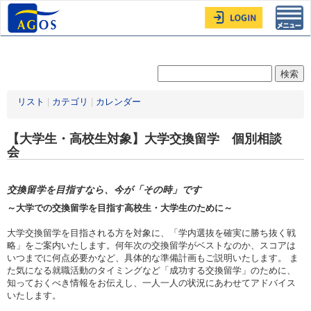
Toggl
navig
リスト
|
カテゴリ
|
カレンダー
【大学生・高校生対象】大学交換留学 個別相談
会
交換留学を目指すなら、今が「その時」です
～大学での交換留学を目指す高校生・大学生のために～
大学交換留学を目指される方を対象に、「学内選抜を確実に勝ち抜く戦
略」をご案内いたします。何年次の交換留学がベストなのか、スコアは
いつまでに何点必要かなど、具体的な準備計画もご説明いたします。 ま
た気になる就職活動のタイミングなど「成功する交換留学」のために、
知っておくべき情報をお伝えし、一人一人の状況にあわせてアドバイス
いたします。