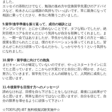
ました。
エッセイの添削だけでなく、勉強の進め方や交換留学先選びのアドバイ
スなど、松永さんには感謝の気持ちでいっぱいです。常に親身になって
相談に乗ってくださり、本当に有難うございました。
9.留学/進学準備を振り返って、成功の秘訣とは
テンプレですが、とにかく諦めないことです。タフな戦いでしたが、絶
対目標スコアを出すんだという気持ちが自分を鼓舞してくれました。ま
た、一期一会ではありましたが、学生から社会人まで多くの方と一緒に
授業を受けられたことは、僕のモチベーションを保ってくれました。皆
さんがこれだけ頑張っているんだから、しっかりやろう！という気持ち
になれました。
10.留学・留学後に向けての抱負
まだキャンパスが確定していないのですが、やっとスタートラインに立
てたと思っています。ここからが大変だぞと自分に言い聞かせ、さらに
努力していきます。留学先でたくさんの経験をして、人間的に成長した
いと思います。
11.今後留学を目指す方へのメッセージ
諦めなければ、目標を自ら下げることをしなければ、最後には結果がで
ると思います。簡単な道のりではないと思いますが、自分を信じて、自
分の限界を壊せるように頑張って下さい！
☆TOEFL(R) iBT 無料模擬試験実施中☆