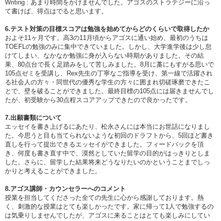
Writing : あまり時間をかけませんでした。アゴスのストラテジーに沿っ
て書けば、得点はでると思います。
6.テスト対策の目標スコアは勉強を始めてからどのくらいで取得したか
およそ11ヶ月です。高3の11月頃からアゴスに通い始め、最初のうちは
TOEFLの勉強のみに集中できていました。しかし、大学進学後は少し怠
けてしまい、なかなか勉強に身が入らない時期がありました。その結
果、80点台で長く足踏みをして苦しみました。8月に藁にもすがる思いで
105点ゼミを受講し、Rex先生の丁寧なご指導を受け、第一線で活躍され
る社会人の方々・同世代の優秀な学生の方々に囲まれ切磋琢磨できたこ
とで、壁を破ることができました。最終目標の105点には届きませんでし
たが、初受験から30点程スコアアップできたので良かったです。
7.出願書類について
エッセイを書き上げるにあたり、松永さんには本当にお世話になりまし
た。今思うと目も当てられないような初回のドラフトから、5回ほど書き
直しを行って提出できるエッセイができました。フィードバックを頂
き、何度も書き直す中で、漠然としていた留学の目的がはっきりとしま
した。さらに、留学した結果将来どうなりたいのかということまでしっ
かりと考えることができました。
8.アゴス講師・カウンセラーへのコメント
授業を担当してくださった全ての先生に心から感謝しております。熱
く、刺激的な授業はとても楽しかったです。家に帰って1人で勉強するの
は気乗りしませんでしたが、アゴスに来ることはとても楽しみにしてい