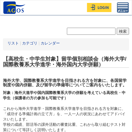
Toggl
navig
リスト
|
カテゴリ
|
カレンダー
【高校生・中学生対象】留学個別相談会（海外大学/
国際教養系大学進学・海外国内大学併願）
海外大学、国際教養系大学進学を目指される方を対象に、各国留学
制度や国内併願、及び留学の準備等についてご案内をいたします。
対象：海外大進学や国内国際教養系大学の併願を考えている高校生・中
学生（保護者の方の参加も可能です）
これから海外大学進学・国際教養系大学進学を目指される方を対象に、
「成功する準備計画の立て方」を、一人一人の状況にあわせてアドバイ
スいたします。
学校の成績、部活等の課外活動の審査比重、これから取り組むテスト対
策について等詳しく説明いたします。