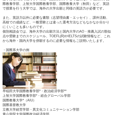
際教養学部、上智大学国際教養学部、国際教養大学（秋田）など、英語
で授業を行う大学では、海外の大学出願と同様の英語力が必要です。
また、英語力以外に必要な書類（志望理由書・エッセイ）、課外活動、
高校での成績など、一般受験とは違った選考方法などもなかなか分かり
にくいことも多いものです。
個別相談会では、海外大学の出願方法と国内大学のAO・推薦入試の類似
点や受験までのスケジュール、TOEFL(R)やIELTSの試験情報など、これ
から海外・国内大学を併願するのに必要な情報もご説明いたします。
・国際系大学の例
早稲田大学国際教養学部*・政治経済学部**
上智大学国際教養学部*・総合グローバル学部
国際教養大学*（AIU）
国際基督教大学
立教大学経営学部・異文化コミュニケーション学部
青山学院大学国際政治経済学部