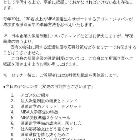
として準備する上で、事前に把握しておかなければいけない点も存在し
ます。
毎年70社、130名以上のMBA派遣生をサポートするアゴス・ジャパンが
成功する派遣留学の準備方法をお伝えいたします。
※ 日本企業の派遣制度についてトレンドなどはお伝えしますが、守秘
義務の観点より、
固有の会社に関する派遣制度や応募対策などをセミナーでお伝えする
ことはございません。
ご自身の所属企業の派遣制度については、ご自身にて所属企業へご
確認を頂きますようお願い申し上げます。
※ セミナー後に、ご希望者には無料個別相談を実施致します。
●当日のアジェンダ（変更の可能性もございます）
アゴスのご紹介
法人派遣制度の概要とトレンド
派遣留学のメリット、デメリット
MBA入学審査の特徴
MBA受験準備スケジュール
派遣留学準備の成功例、落とし穴
社内応募論文はどう書くか？
派遣選抜を勝ち抜くために