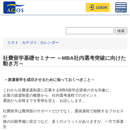
Toggl
navig
リスト
|
カテゴリ
|
カレンダー
社費留学基礎セミナー ～MBA社内選考突破に向けた
動き方～
～派遣留学を成功させるために知っておくべきこと～
これから社費派遣制度に応募するMBA留学志望者の方を対象に、
企業の派遣制度の概要から、社内選考過程でのポイント、
選抜から合格までを実例を交え、お話しします。
社費留学は費用面のサポートだけでなく、選抜過程で経験するプロセス
が
後の出願準備に役立つなど、多くのメリットがありますが、一方で派遣
生