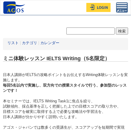
Toggl
navig
リスト
|
カテゴリ
|
カレンダー
ミニ体験レッスン IELTS Writing（5名限定）
日本人講師がIELTSの攻略ポイントをお伝えするWriting体験レッスンを実
施します。
毎回5名以内で実施し、双方向での授業スタイルで行う、参加型のレッス
ンです！
本セミナーでは、IELTS Writing Task1に焦点を絞り、
試験傾向、採点基準を正しく把握した上での目標スコアの取り方や、
目標スコアを確実に取得する上で必要な攻略法や学習法を、
日本人講師が分かりやすく説明いたします。
アゴス・ジャパンでは数多くの受講生が、スコアアップを短期間で実現