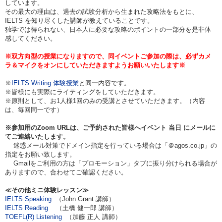
しています。
その最大の理由は、過去の試験分析から生まれた攻略法をもとに、
IELTS を知り尽くした講師が教えていることです。
独学では得られない、日本人に必要な攻略のポイントの一部分を是非体
感してください。
※双方向型の授業になりますので、同イベントご参加の際は、必ずカメ
ラ＆マイクをオンにしていただきますようお願いいたします※
※
IELTS Writing 体験授業
と同一内容です。
※皆様にも実際にライティングをしていただきます。
※原則として、お1人様1回のみの受講とさせていただきます。（内容
は、毎回同一です）
※参加用のZoom URLは、ご予約された皆様へイベント
当日
にメールに
てご連絡いたします。
迷惑メール対策でドメイン指定を行っている場合は「＠agos.co.jp」の
指定をお願い致します。
Gmailをご利用の方は「プロモーション」タブに振り分けられる場合が
ありますので、合わせてご確認ください。
≪その他ミニ体験レッスン≫
IELTS Speaking
（John Grant 講師）
IELTS Reading
（土橋 健一郎 講師）
TOEFL(R) Listening
（加藤 正人 講師）