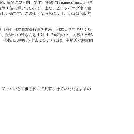
に親日的）です。実際にBusinessBecauseの
で全米１位に輝いています。また、ピッツバーグ市は全
しい街です。このような特色により、Katzは伝統的
役員（兼）日本同窓会役員を務め、日本人学生のリクル
、受験生の皆さんと１対 １で面談の上、同校のMBA
、同校の志望度が 非常に高い方には、中尾氏が継続的
・ジャパンと主催学校にて共有させていただきますの