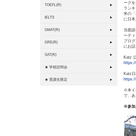
ークを
TOEFL(R)
ランキ
米の「
IELTS
に日本
GMAT(R)
当面談
ーティ
プログ
GRE(R)
にお話
SAT(R)
Kat
https:/
★ 学校説明会
Kat
https:
★ 受講生限定
※本イ
で、あ
※参加