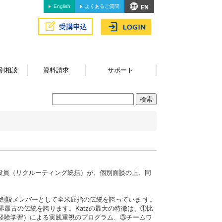
English
よくあるご質問
別相談
資料請求
サポート
会役員（リクルーティング統括）が、個別面談の上、同
の創設メンバーとして全米屈指の伝統を誇っていま す。
世界最古の伝統を誇ります。Katzの最大の特徴は、①比
ning（経験学習）による実践重視のプログラム、③チームワ