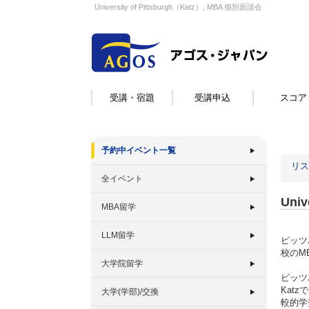
University of Pittsburgh（Katz）, MBA 個別面談会
受講・宿題
受講申込
スコア
予約中イベント一覧
リス
全イベント
Uni
MBA留学
LLM留学
ピッツ
校のM
大学院留学
ピッツ
Kat
大学(学部)/交換
較的学