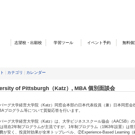
志望校・出願校
学習ツール
イベント予約
無料個
ト
|
カテゴリ
|
カレンダー
versity of Pittsburgh（Katz）, MBA 個別面談会
バーグ大学経営大学院（Katz）同窓会本部の日本代表役員（兼）日本同窓
BAプログラム等について質疑応答を行います。
バーグ大学経営大学院（Katz）は、大学ビジネススクール協会（AACSB）
zでは現在2年制プログラムが主流ですが、1年制プログラム（1963年設置）は
費が安く、投資対効果が全米トップレベル、②Experience-Based Lear