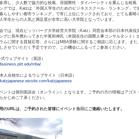
多用し、少人数で協力的な校風、④国際性・ダイバーシティを重んじる校風（伝 統的
ングでは、Katzは「外国人学生のためのビジネススクール・ランキング」
暮らしやすい都市ランキング」で常に上位にランクされており、とても素晴ら
人学生からの人気と満足度が非常に高い大学院となっています。
会では、現在ピッツバーグ大学経営大学院（Katz）同窓会本部の日本代表
ングに長年携わってきた中尾和伸氏（米国在住の国際人事コンサルタント）が
ラムに関する質疑応答、さらにはMBA受験に関するご相談に応じます。また
しさせていただく予定ですので、この機会にふるってご参加ください。
z 公式ウェブサイト（英語）
/business.pitt.edu/mba/
z日本人在校生によるウェブサイト（日本語）
//katzjapanese.wixsite.com/katzjapanese
ベントは個別面談会（オンライン）となります。ご予約の方の情報はアゴス
らかじめご了承ください。
用のURLは、ご予約された皆様にイベント当日にご連絡いたします。