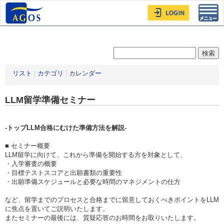
Toggl
navig
リスト
|
カテゴリ
|
カレンダー
LLM留学準備セミナー
-トップLLM合格にむけた準備方法を解説-
■ セミナー概要
LLM留学に向けて、これから準備を開始する方を対象として、
・入学審査の概要
・目標テストスコアと出願書類の重要性
・出願準備スケジュールと必要な時間のマネジメントの仕方
など、留学までのプロセスと合格までに留意しておくべきポイントをLLM
に焦点を置いてご説明いたします。
またセミナーの最後には、質疑応答のお時間をお取りいたします。