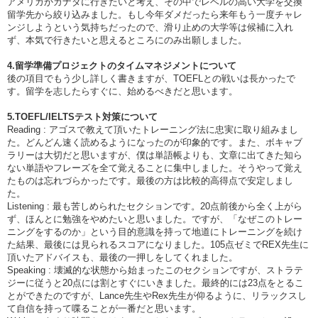
アメリカかカナダに行きたいと考え、その中でレベルの高い大学を交換
留学先から絞り込みました。もし今年ダメだったら来年もう一度チャレ
ンジしようという気持ちだったので、滑り止めの大学等は候補に入れ
ず、本気で行きたいと思えるところにのみ出願しました。
4.留学準備プロジェクトのタイムマネジメントについて
後の項目でもう少し詳しく書きますが、TOEFLとの戦いは長かったで
す。留学を志したらすぐに、始めるべきだと思います。
5.TOEFL/IELTSテスト対策について
Reading : アゴスで教えて頂いたトレーニング法に忠実に取り組みまし
た。どんどん速く読めるようになったのが印象的です。また、ボキャブ
ラリーは大切だと思いますが、僕は単語帳よりも、文章に出てきた知ら
ない単語やフレーズを全て覚えることに集中しました。そうやって覚え
たものは忘れづらかったです。最後の方は比較的高得点で安定しまし
た。
Listening : 最も苦しめられたセクションです。20点前後から全く上がら
ず、ほんとに勉強をやめたいと思いました。ですが、「なぜこのトレー
ニングをするのか」という目的意識を持って地道にトレーニングを続け
た結果、最後には見られるスコアになりました。105点ゼミでREX先生に
頂いたアドバイスも、最後の一押しをしてくれました。
Speaking : 壊滅的な状態から始まったこのセクションですが、ストラテ
ジーに従うと20点には割とすぐにいきました。最終的には23点をとるこ
とができたのですが、Lance先生やRex先生が仰るように、リラックスし
て自信を持って喋ることが一番だと思います。