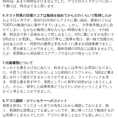
Writing : あまり時間をかけませんでした。アゴスのストラテジーに沿っ
て書けば、得点はでると思います。
6.テスト対策の目標スコアは勉強を始めてからどのくらいで取得したか
およそ11ヶ月です。高3の11月頃からアゴスに通い始め、最初のうちは
TOEFLの勉強のみに集中できていました。しかし、大学進学後は少し怠
けてしまい、なかなか勉強に身が入らない時期がありました。その結
果、80点台で長く足踏みをして苦しみました。8月に藁にもすがる思いで
105点ゼミを受講し、Rex先生の丁寧なご指導を受け、第一線で活躍され
る社会人の方々・同世代の優秀な学生の方々に囲まれ切磋琢磨できたこ
とで、壁を破ることができました。最終目標の105点には届きませんでし
たが、初受験から30点程スコアアップできたので良かったです。
7.出願書類について
エッセイを書き上げるにあたり、松永さんには本当にお世話になりまし
た。今思うと目も当てられないような初回のドラフトから、5回ほど書き
直しを行って提出できるエッセイができました。フィードバックを頂
き、何度も書き直す中で、漠然としていた留学の目的がはっきりとしま
した。さらに、留学した結果将来どうなりたいのかということまでしっ
かりと考えることができました。
8.アゴス講師・カウンセラーへのコメント
授業を担当してくださった全ての先生に心から感謝しております。熱
く、刺激的な授業はとても楽しかったです。家に帰って1人で勉強するの
は気乗りしませんでしたが、アゴスに来ることはとても楽しみにしてい