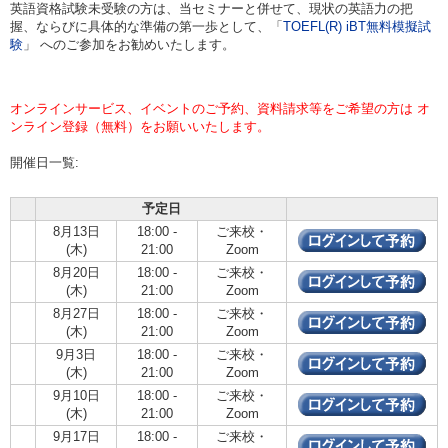
英語資格試験未受験の方は、当セミナーと併せて、現状の英語力の把
握、ならびに具体的な準備の第一歩として、「
TOEFL(R) iBT無料模擬試
験
」 へのご参加をお勧めいたします。
オンラインサービス、イベントのご予約、資料請求等をご希望の方は オ
ンライン登録（無料）をお願いいたします。
開催日一覧:
予定日
8月13日
18:00 -
ご来校・
(木)
21:00
Zoom
8月20日
18:00 -
ご来校・
(木)
21:00
Zoom
8月27日
18:00 -
ご来校・
(木)
21:00
Zoom
9月3日
18:00 -
ご来校・
(木)
21:00
Zoom
9月10日
18:00 -
ご来校・
(木)
21:00
Zoom
9月17日
18:00 -
ご来校・