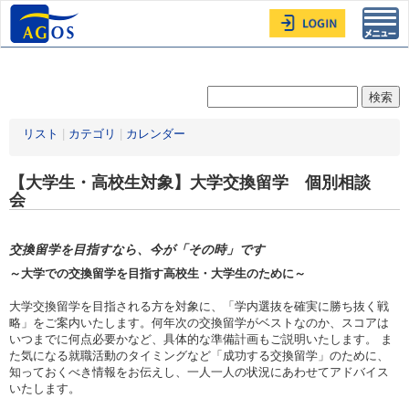
Toggl
navig
リスト
|
カテゴリ
|
カレンダー
【大学生・高校生対象】大学交換留学 個別相談
会
交換留学を目指すなら、今が「その時」です
～大学での交換留学を目指す高校生・大学生のために～
大学交換留学を目指される方を対象に、「学内選抜を確実に勝ち抜く戦
略」をご案内いたします。何年次の交換留学がベストなのか、スコアは
いつまでに何点必要かなど、具体的な準備計画もご説明いたします。 ま
た気になる就職活動のタイミングなど「成功する交換留学」のために、
知っておくべき情報をお伝えし、一人一人の状況にあわせてアドバイス
いたします。