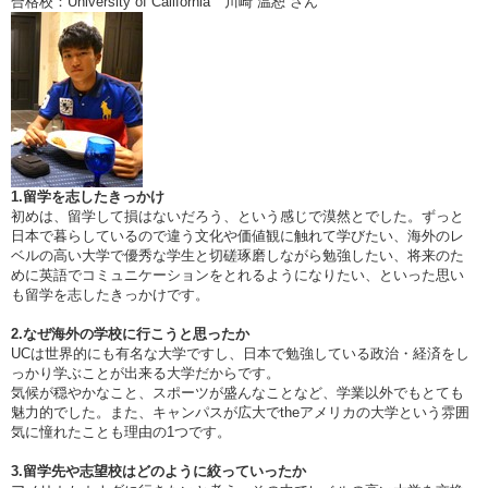
合格校：University of California 川崎 温恕 さん
1.留学を志したきっかけ
初めは、留学して損はないだろう、という感じで漠然とでした。ずっと
日本で暮らしているので違う文化や価値観に触れて学びたい、海外のレ
ベルの高い大学で優秀な学生と切磋琢磨しながら勉強したい、将来のた
めに英語でコミュニケーションをとれるようになりたい、といった思い
も留学を志したきっかけです。
2.なぜ海外の学校に行こうと思ったか
UCは世界的にも有名な大学ですし、日本で勉強している政治・経済をし
っかり学ぶことが出来る大学だからです。
気候が穏やかなこと、スポーツが盛んなことなど、学業以外でもとても
魅力的でした。また、キャンパスが広大でtheアメリカの大学という雰囲
気に憧れたことも理由の1つです。
3.留学先や志望校はどのように絞っていったか