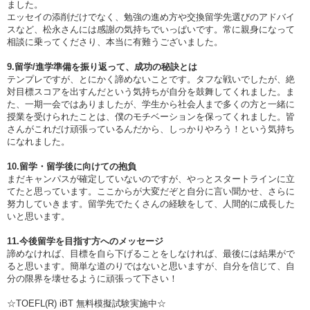
ました。
エッセイの添削だけでなく、勉強の進め方や交換留学先選びのアドバイ
スなど、松永さんには感謝の気持ちでいっぱいです。常に親身になって
相談に乗ってくださり、本当に有難うございました。
9.留学/進学準備を振り返って、成功の秘訣とは
テンプレですが、とにかく諦めないことです。タフな戦いでしたが、絶
対目標スコアを出すんだという気持ちが自分を鼓舞してくれました。ま
た、一期一会ではありましたが、学生から社会人まで多くの方と一緒に
授業を受けられたことは、僕のモチベーションを保ってくれました。皆
さんがこれだけ頑張っているんだから、しっかりやろう！という気持ち
になれました。
10.留学・留学後に向けての抱負
まだキャンパスが確定していないのですが、やっとスタートラインに立
てたと思っています。ここからが大変だぞと自分に言い聞かせ、さらに
努力していきます。留学先でたくさんの経験をして、人間的に成長した
いと思います。
11.今後留学を目指す方へのメッセージ
諦めなければ、目標を自ら下げることをしなければ、最後には結果がで
ると思います。簡単な道のりではないと思いますが、自分を信じて、自
分の限界を壊せるように頑張って下さい！
☆TOEFL(R) iBT 無料模擬試験実施中☆