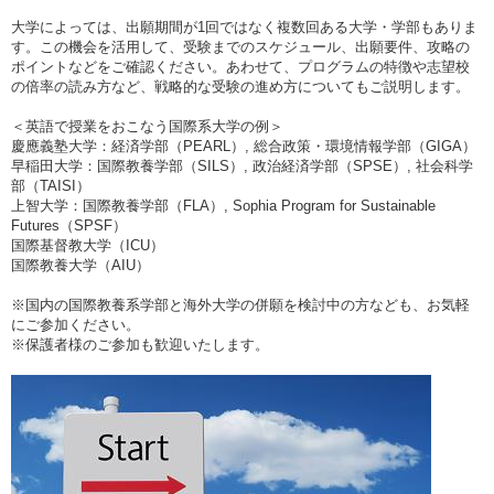
大学によっては、出願期間が1回ではなく複数回ある大学・学部もありま
す。この機会を活用して、受験までのスケジュール、出願要件、攻略の
ポイントなどをご確認ください。あわせて、プログラムの特徴や志望校
の倍率の読み方など、戦略的な受験の進め方についてもご説明します。
＜英語で授業をおこなう国際系大学の例＞
慶應義塾大学：経済学部（PEARL）, 総合政策・環境情報学部（GIGA）
早稲田大学：国際教養学部（SILS）, 政治経済学部（SPSE）, 社会科学
部（TAISI）
上智大学：国際教養学部（FLA）, Sophia Program for Sustainable
Futures（SPSF）
国際基督教大学（ICU）
国際教養大学（AIU）
※国内の国際教養系学部と海外大学の併願を検討中の方なども、お気軽
にご参加ください。
※保護者様のご参加も歓迎いたします。