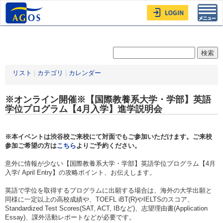
Toggl
navig
リスト
|
カテゴリ
|
カレンダー
※オンライン開催※【国際教養系大学・学部】英語
学位プログラム【4月入学】進学説明会
※本イベントは渋谷校ご来校にて対面でもご参加いただけます。ご来校
参加ご希望の方は
こちら
よりご予約ください。
意外に情報が少ない【国際教養系大学・学部】英語学位プログラム【4月
入学/ April Entry】の攻略ポイント、お伝えします。
英語で学位を取得するプログラムに出願する場合は、海外の大学出願と
同様に一定以上の高校成績や、TOEFL iBT(R)やIELTSのスコア、
Standardized Test Scores(SAT, ACT, IBなど)、志望理由書(Application
Essay)、課外活動レポートなどが必要です。