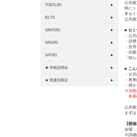
公共政
TOEFL(R)
特にト
本セミ
IELTS
公共政
GMAT(R)
■ セ
・公共
・目標
GRE(R)
・合否
・出願
SAT(R)
「知ら
★ 学校説明会
■ こ
・公共
・将来
★ 受講生限定
・何か
※当校
本基礎
公共政
まずは
【開催
会場：
※詳細