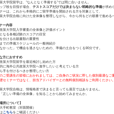
策大学院留学は、“なんとなく準備する”では間に合いません。
ップ校を目指す場合、
テストスコアだけでは決まらない戦略的な準備
が求め
ナーは、これから本格的にご留学準備を開始される方を対象として、
策大学院合格に向けた全体像を整理しながら、今から何をどの順番で進める
ミナー内容
政策大学院入学審査の全体像と評価ポイント
となる各種試験のスコアの目安
を分ける出願書類の重要性
までの準備スケジュールの一般例紹介
なかった」で機会を逃さないための、準備の土台をつくる90分です。
んな方におすすめ
政策大学院留学を最近検討し始めた方
的に海外公共政策大学院へ進学したいと考えている方
ら手を付けるべきか整理したい方
のご受講生の皆様におかれましては、ご自身のご状況に即した個別最適なご
セミナーではなく、担当アドバイザーとの無料個別相談をご利用ください
策大学院合格は、情報格差で決まると言っても過言ではありません。
「正しい準備の全体像」を知ることから始めてみませんか。
場所について】
大手町教室（対面開催）
は
こちら
をご確認ください