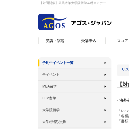
【対面開催】公共政策大学院留学基礎セミナー
受講・宿題
受講申込
スコア
予約中イベント一覧
リス
全イベント
【対
MBA留学
LLM留学
- 海
大学院留学
「いつ
「各種
「書類
大学(学部)/交換