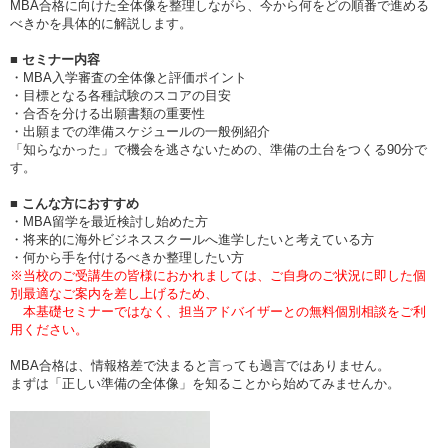
MBA合格に向けた全体像を整理しながら、今から何をどの順番で進める
べきかを具体的に解説します。
■ セミナー内容
・MBA入学審査の全体像と評価ポイント
・目標となる各種試験のスコアの目安
・合否を分ける出願書類の重要性
・出願までの準備スケジュールの一般例紹介
「知らなかった」で機会を逃さないための、準備の土台をつくる90分で
す。
■ こんな方におすすめ
・MBA留学を最近検討し始めた方
・将来的に海外ビジネススクールへ進学したいと考えている方
・何から手を付けるべきか整理したい方
※当校のご受講生の皆様におかれましては、ご自身のご状況に即した個
別最適なご案内を差し上げるため、
本基礎セミナーではなく、担当アドバイザーとの無料個別相談をご利
用ください。
MBA合格は、情報格差で決まると言っても過言ではありません。
まずは「正しい準備の全体像」を知ることから始めてみませんか。