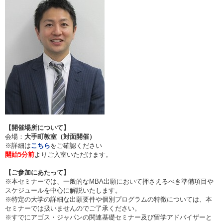
【開催場所について】
会場：
大手町教室（対面開催）
※詳細は
こちら
をご確認ください
開始5分前
よりご入室いただけます。
【ご参加にあたって】
※本セミナーでは、一般的なMBA出願において押さえるべき準備項目や
スケジュールを中心に解説いたします。
※特定の大学の詳細な出願要件や個別プログラムの特徴については、本
セミナーでは扱いませんのでご了承ください。
※すでにアゴス・ジャパンの関連基礎セミナー及び留学アドバイザーと