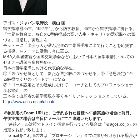
アゴス・ジャパン取締役 横山 匡
留学指導歴35年。
1984
年1月から語学教育、86年から留学指導に携わる。
「世界を舞台に、各自の1番納得感の高い人生・キャリアの選択肢への気
づき、目指し、実現」を
モットーに「出会う人が選んだ道の世界選手権に出て行くことを応援す
る指導」をテーマに活動し今に至る。
MBA
入学審査官や国際交流学会などにおいて日本の留学事情についての
セミナー講師も多数務める、
日本の留学指導における代表的な存在。
①
「気づかせ屋として、新たな選択肢に気づかせる」②「意思決定に至
る納得づくりの パートナーになる」
③「ゴール設定とその達成にむけて、コーチとしてのプロフェッショナ
ルお節介」の
三本柱で出願者の留学実現を導く
キャリアをミッ ションとしている。
http://www.agos.co.jp/about/
※参加用のZoom URLは、ご予約された皆様へ午前実施の場合は
前日、
午後実施の場合は当日
にメールにてご連絡いたします。
迷惑メール対策でドメイン指定を行っている場合は「＠agos.co.jp」の
指定をお願い致します。
Gmailをご利用の方は「プロモーション」タブに振り分けられる場合が