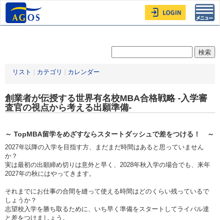
Toggl
navig
リスト
|
カテゴリ
|
カレンダー
創業者が伝授する世界有名校MBA合格戦略 -入学審
査官の視点から考える出願準備-
～ TopMBA留学をめざすならスタートダッシュで差をつける！ ～
2027年以降の入学を目指す方、まだまだ時間はあると思っていません
か？
実は最初の出願締め切りは意外と早く、2028年秋入学の場合でも、来年
2027年の秋にはやってきます。
それまでにお仕事の合間を縫って使える時間はどのくらい残っているで
しょうか？
志望校入学を勝ち取るために、いち早く準備をスタートしてライバル達
と差をつけましょう。