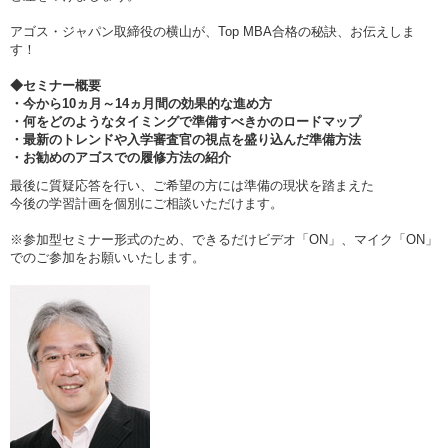
アゴス・ジャパン取締役の横山が、Top MBA合格の秘訣、お伝えしま
す！
◆セミナー概要
・今から10ヵ月～14ヵ月間の効果的な進め方
・何をどのようなタイミングで準備すべきかのロードマップ
・最新のトレンドや入学審査官の視点を盛り込んだ準備方法
・お勧めのアゴスでの履修方法の紹介
最後に質疑応答を行い、ご希望の方には準備の現状を踏まえた
今後の学習計画を個別にご相談いただけます。
※参加型セミナー形式のため、できるだけビデオ「ON」、マイク「ON」
でのご参加をお願いいたします。