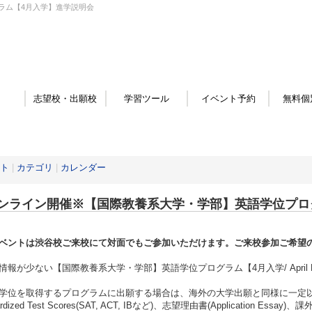
ラム【4月入学】進学説明会
志望校・出願校
学習ツール
イベント予約
無料個
ト
|
カテゴリ
|
カレンダー
ンライン開催※【国際教養系大学・学部】英語学位プロ
ベントは渋谷校ご来校にて対面でもご参加いただけます。ご来校参加ご希望
情報が少ない【国際教養系大学・学部】英語学位プログラム【4月入学/ April 
学位を取得するプログラムに出願する場合は、海外の大学出願と同様に一定以上の高校
dardized Test Scores(SAT, ACT, IBなど)、志望理由書(Application 