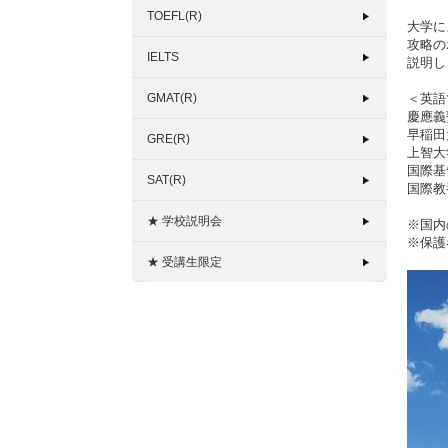
TOEFL(R)
大学に
攻略の
IELTS
説明し
GMAT(R)
＜英語
慶應義
早稲田
GRE(R)
上智大学：
国際基
SAT(R)
国際教
★ 学校説明会
※国内
※保護
★ 受講生限定