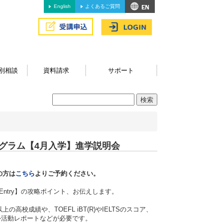
English
よくあるご質問
別相談
資料請求
サポート
グラム【4月入学】進学説明会
の方は
こちら
よりご予約ください。
Entry】の攻略ポイント、お伝えします。
成績や、TOEFL iBT(R)やIELTSのスコア、
Essay)、課外活動レポートなどが必要です。