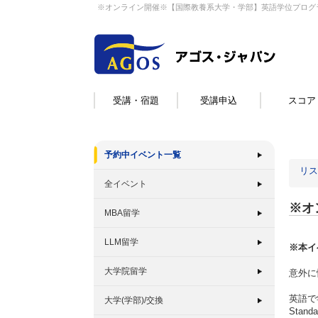
※オンライン開催※【国際教養系大学・学部】英語学位プログ
受講・宿題
受講申込
スコア
予約中イベント一覧
リス
全イベント
※オ
MBA留学
LLM留学
※本イ
大学院留学
意外に
英語で
大学(学部)/交換
Stan