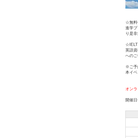
☆無
進学プ
り是非
☆IE
英語資
へのご
※ご予
本イベ
オンラ
開催日