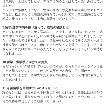
は気乗りしませんでしたが、アゴスに来ることはとても楽しみにしてい
ました。
エッセイの添削だけでなく、勉強の進め方や交換留学先選びのアドバイ
スなど、松永さんには感謝の気持ちでいっぱいです。常に親身になって
相談に乗ってくださり、本当に有難うございました。
9.留学/進学準備を振り返って、成功の秘訣とは
テンプレですが、とにかく諦めないことです。タフな戦いでしたが、絶
対目標スコアを出すんだという気持ちが自分を鼓舞してくれました。ま
た、一期一会ではありましたが、学生から社会人まで多くの方と一緒に
授業を受けられたことは、僕のモチベーションを保ってくれました。皆
さんがこれだけ頑張っているんだから、しっかりやろう！という気持ち
になれました。
10.留学・留学後に向けての抱負
まだキャンパスが確定していないのですが、やっとスタートラインに立
てたと思っています。ここからが大変だぞと自分に言い聞かせ、さらに
努力していきます。留学先でたくさんの経験をして、人間的に成長した
いと思います。
11.今後留学を目指す方へのメッセージ
諦めなければ、目標を自ら下げることをしなければ、最後には結果がで
ると思います。簡単な道のりではないと思いますが、自分を信じて、自
分の限界を壊せるように頑張って下さい！