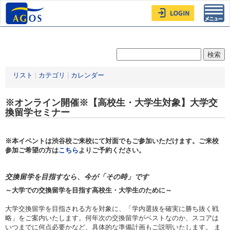
Toggl
navig
リスト
|
カテゴリ
|
カレンダー
※オンライン開催※【高校生・大学生対象】大学交
換留学セミナー
※本イベントは渋谷校ご来校にて対面でもご参加いただけます。ご来校
参加ご希望の方は
こちら
よりご予約ください。
交換留学を目指すなら、今が「その時」です
～大学での交換留学を目指す高校生・大学生のために～
大学交換留学を目指される方を対象に、「学内選抜を確実に勝ち抜く戦
略」をご案内いたします。何年次の交換留学がベストなのか、スコアは
いつまでに何点必要かなど、具体的な準備計画もご説明いたします。 ま