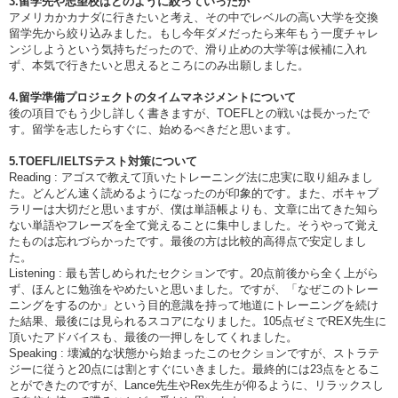
3.留学先や志望校はどのように絞っていったか
アメリカかカナダに行きたいと考え、その中でレベルの高い大学を交換
留学先から絞り込みました。もし今年ダメだったら来年もう一度チャレ
ンジしようという気持ちだったので、滑り止めの大学等は候補に入れ
ず、本気で行きたいと思えるところにのみ出願しました。
4.留学準備プロジェクトのタイムマネジメントについて
後の項目でもう少し詳しく書きますが、TOEFLとの戦いは長かったで
す。留学を志したらすぐに、始めるべきだと思います。
5.TOEFL/IELTSテスト対策について
Reading : アゴスで教えて頂いたトレーニング法に忠実に取り組みまし
た。どんどん速く読めるようになったのが印象的です。また、ボキャブ
ラリーは大切だと思いますが、僕は単語帳よりも、文章に出てきた知ら
ない単語やフレーズを全て覚えることに集中しました。そうやって覚え
たものは忘れづらかったです。最後の方は比較的高得点で安定しまし
た。
Listening : 最も苦しめられたセクションです。20点前後から全く上がら
ず、ほんとに勉強をやめたいと思いました。ですが、「なぜこのトレー
ニングをするのか」という目的意識を持って地道にトレーニングを続け
た結果、最後には見られるスコアになりました。105点ゼミでREX先生に
頂いたアドバイスも、最後の一押しをしてくれました。
Speaking : 壊滅的な状態から始まったこのセクションですが、ストラテ
ジーに従うと20点には割とすぐにいきました。最終的には23点をとるこ
とができたのですが、Lance先生やRex先生が仰るように、リラックスし