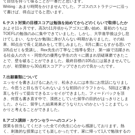
て自信を持って喋ることが一番だと思います。
Writing : あまり時間をかけませんでした。アゴスのストラテジーに沿っ
て書けば、得点はでると思います。
6.テスト対策の目標スコアは勉強を始めてからどのくらいで取得したか
およそ11ヶ月です。高3の11月頃からアゴスに通い始め、最初のうちは
TOEFLの勉強のみに集中できていました。しかし、大学進学後は少し怠
けてしまい、なかなか勉強に身が入らない時期がありました。その結
果、80点台で長く足踏みをして苦しみました。8月に藁にもすがる思いで
105点ゼミを受講し、Rex先生の丁寧なご指導を受け、第一線で活躍され
る社会人の方々・同世代の優秀な学生の方々に囲まれ切磋琢磨できたこ
とで、壁を破ることができました。最終目標の105点には届きませんでし
たが、初受験から30点程スコアアップできたので良かったです。
7.出願書類について
エッセイを書き上げるにあたり、松永さんには本当にお世話になりまし
た。今思うと目も当てられないような初回のドラフトから、5回ほど書き
直しを行って提出できるエッセイができました。フィードバックを頂
き、何度も書き直す中で、漠然としていた留学の目的がはっきりとしま
した。さらに、留学した結果将来どうなりたいのかということまでしっ
かりと考えることができました。
8.アゴス講師・カウンセラーへのコメント
授業を担当してくださった全ての先生に心から感謝しております。熱
く、刺激的な授業はとても楽しかったです。家に帰って1人で勉強するの