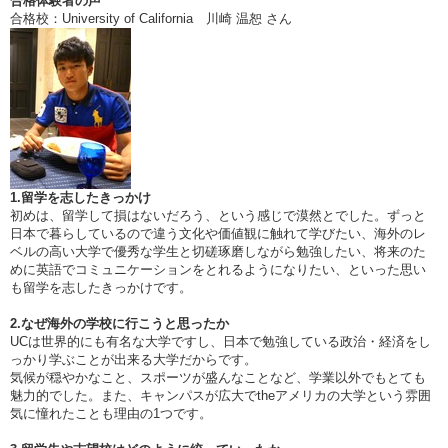
合格体験者の声
合格校：University of California 川崎 温恕 さん
1.留学を志したきっかけ
初めは、留学して損はないだろう、という感じで漠然とでした。ずっと
日本で暮らしているので違う文化や価値観に触れて学びたい、海外のレ
ベルの高い大学で優秀な学生と切磋琢磨しながら勉強したい、将来のた
めに英語でコミュニケーションをとれるようになりたい、といった思い
も留学を志したきっかけです。
2.なぜ海外の学校に行こうと思ったか
UCは世界的にも有名な大学ですし、日本で勉強している政治・経済をし
っかり学ぶことが出来る大学だからです。
気候が穏やかなこと、スポーツが盛んなことなど、学業以外でもとても
魅力的でした。また、キャンパスが広大でtheアメリカの大学という雰囲
気に憧れたことも理由の1つです。