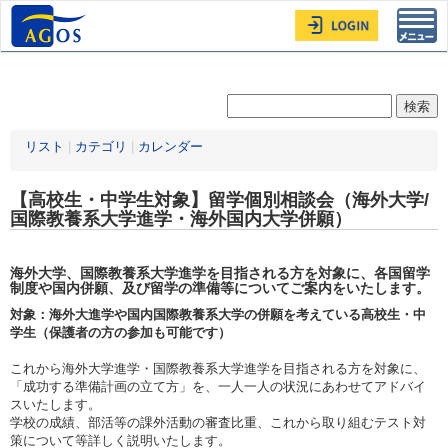
Toggl
navig
リスト
|
カテゴリ
|
カレンダー
【高校生・中学生対象】留学個別相談会（海外大学/
国際教養系大学進学・海外国内大学併願）
海外大学、国際教養系大学進学を目指される方を対象に、各国留学
制度や国内併願、及び留学の準備等についてご案内をいたします。
対象：海外大進学や国内国際教養系大学の併願を考えている高校生・中
学生（保護者の方の参加も可能です）
これから海外大学進学・国際教養系大学進学を目指される方を対象に、
「成功する準備計画の立て方」を、一人一人の状況にあわせてアドバイ
スいたします。
学校の成績、部活等の課外活動の審査比重、これから取り組むテスト対
策について等詳しく説明いたします。