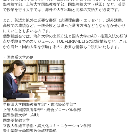
際教養学部、上智大学国際教養学部、国際教養大学（秋田）など、英語
で授業を行う大学では、海外の大学出願と同様の英語力が必要です。
また、英語力以外に必要な書類（志望理由書・エッセイ）、課外活動、
高校での成績など、一般受験とは違った選考方法などもなかなか分かり
にくいことも多いものです。
個別相談会では、海外大学の出願方法と国内大学のAO・推薦入試の類似
点や受験までのスケジュール、TOEFL(R)やIELTSの試験情報など、これ
から海外・国内大学を併願するのに必要な情報もご説明いたします。
・国際系大学の例
早稲田大学国際教養学部*・政治経済学部**
上智大学国際教養学部*・総合グローバル学部
国際教養大学*（AIU）
国際基督教大学
立教大学経営学部・異文化コミュニケーション学部
青山学院大学国際政治経済学部