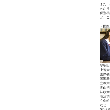
また、
分かり
個別相
ど、こ
・国際
早稲田
上智大
国際教
国際基
立教大
青山学
法政大
明治学
立命館
など
*印は