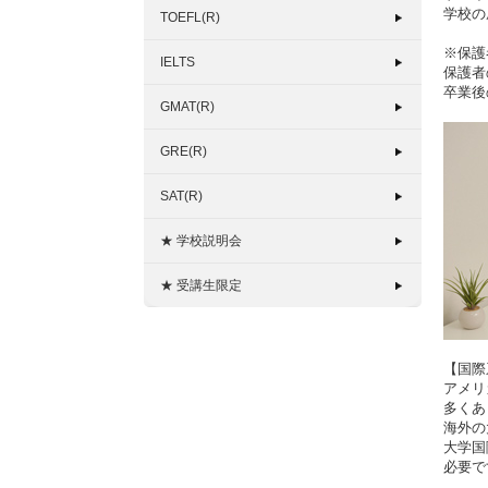
学校の
TOEFL(R)
※保護
IELTS
保護者
卒業後
GMAT(R)
GRE(R)
SAT(R)
★ 学校説明会
★ 受講生限定
【国際
アメリ
多くあ
海外の
大学国
必要で