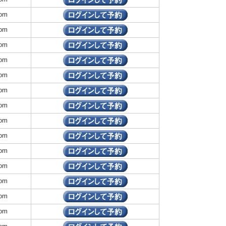
om
om
om
om
om
om
om
om
om
om
om
om
om
om