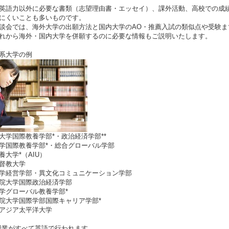
英語力以外に必要な書類（志望理由書・エッセイ）、課外活動、高校での成
にくいことも多いものです。
談会では、海外大学の出願方法と国内大学のAO・推薦入試の類似点や受験までのス
れから海外・国内大学を併願するのに必要な情報もご説明いたします。
系大学の例
大学国際教養学部*・政治経済学部**
学国際教養学部*・総合グローバル学部
養大学*（AIU）
督教大学
学経営学部・異文化コミュニケーション学部
院大学国際政治経済学部
学グローバル教養学部*
院大学国際学部国際キャリア学部*
アジア太平洋大学
授業がすべて英語で行われます。