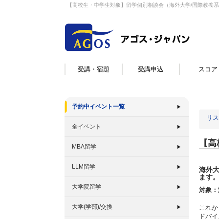
【高校生・中学生対象】留学個別相談会（海外大学/国際教養
受講・宿題
受講申込
スコア
予約中イベント一覧
リス
全イベント
【高
MBA留学
LLM留学
海外
ます
大学院留学
対象：
大学(学部)/交換
これか
ドバイ