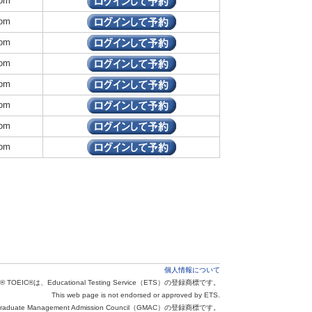
om
om
om
om
om
om
om
om
個人情報について
® TOEIC®は、Educational Testing Service（ETS）の登録商標です。
This web page is not endorsed or approved by ETS.
aduate Management Admission Council（GMAC）の登録商標です。