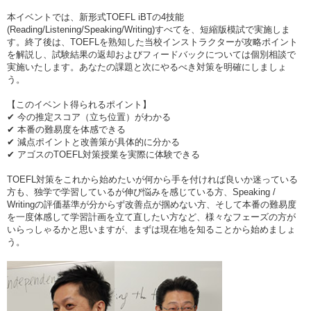
本イベントでは、新形式TOEFL iBTの4技能
(Reading/Listening/Speaking/Writing)すべてを、短縮版模試で実施しま
す。終了後は、TOEFLを熟知した当校インストラクターが攻略ポイント
を解説し、試験結果の返却およびフィードバックについては個別相談で
実施いたします。あなたの課題と次にやるべき対策を明確にしましょ
う。
【このイベント得られるポイント】
✔ 今の推定スコア（立ち位置）がわかる
✔ 本番の難易度を体感できる
✔ 減点ポイントと改善策が具体的に分かる
✔ アゴスのTOEFL対策授業を実際に体験できる
TOEFL対策をこれから始めたいが何から手を付ければ良いか迷っている
方も、独学で学習しているが伸び悩みを感じている方、Speaking /
Writingの評価基準が分からず改善点が掴めない方、そして本番の難易度
を一度体感して学習計画を立て直したい方など、様々なフェーズの方が
いらっしゃるかと思いますが、まずは現在地を知ることから始めましょ
う。