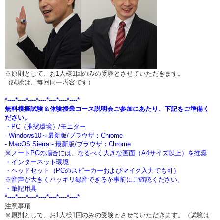
※原則として、お1人様1回のみの受験とさせていただきます。
（試験は、毎回同一内容です）
*----*----*----*----*----*----*----*
無料模擬試験＆体験授業コース説明会ご参加にあたり、下記をご準備く
ださい。
・PC（推奨環境）/モニター
- Windows10～最新版/ブラウザ：Chrome
- MacOS Sierra～最新版/ブラウザ：Chrome
※ノートPCの場合には、なるべく大きな画面（A4サイズ以上）を推奨
・インターネット環境
・ヘッドセット（PCのスピーカーおよびマイク入力でも可）
※音声が大きくハッキリ録音できるか事前にご確認ください。
・筆記用具
*----*----*----*----*----*----*----*
注意事項
※原則として、お1人様1回のみの受験とさせていただきます。（試験は