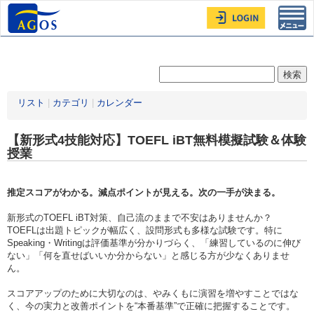
Toggl
navig
リスト
|
カテゴリ
|
カレンダー
【新形式4技能対応】TOEFL iBT無料模擬試験＆体験
授業
推定スコアがわかる。減点ポイントが見える。次の一手が決まる。
新形式のTOEFL iBT対策、自己流のままで不安はありませんか？
TOEFLは出題トピックが幅広く、設問形式も多様な試験です。特に
Speaking・Writingは評価基準が分かりづらく、「練習しているのに伸び
ない」「何を直せばいいか分からない」と感じる方が少なくありませ
ん。
スコアアップのために大切なのは、やみくもに演習を増やすことではな
く、今の実力と改善ポイントを“本番基準”で正確に把握することです。