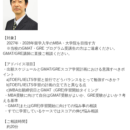
【対象】
2027年・2028年留学入学のMBA・大学院を目指す方
※当校のGMAT・GRE プログラム受講生の方はご遠慮ください。
GMAT/GRE講師に直接ご相談ください。
【アドバイス項目】
・出願スケジュールとGMAT/GREスコア学習計画における意識すべきポ
イント
a)TOEFL/IELTS学習と並行でどうバランスをとって勉強すべきか？
b)TOEFL/IELTS学習の計画の立て方と異なる点
c)MBA出願締切日とGMAT（GRE)学習開始タイミング
・MBA受験に向けて自分はGMAT受験がよいか、GRE受験がよいか？考
える基準
・GMAT(またはGRE)学習開始に向けての悩み事の相談
・すでに学習しているケースではスコアの伸び悩み相談
【ご相談時間】
約20分