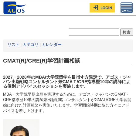
Toggl
navig
リスト
|
カテゴリ
|
カレンダー
GMAT(R)/GRE(R)学習計画相談
2027・2028年
のMBA/大学院留学を目指す方限定
で、アゴス・ジャ
パン出願戦略コンサルタント兼GMAＴ/GRE指導歴10年の講師によ
る個別アドバイスセッションを実施します。
MBA・大学院早期出願を実現するために、アゴス・ジャパンのGMAT・
GRE指導歴10年の講師兼出願戦略コンサルタントがGMAT/GREの学習開
始に向けた計画相談を実施いたします。学習開始時期に悩む方々にアド
バイスを差し上げます。