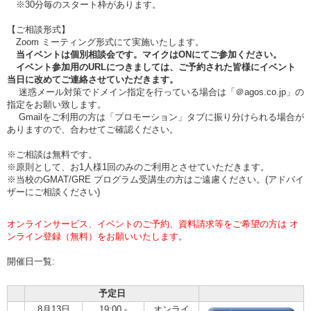
※30分毎のスタート枠があります。
【ご相談形式】
Zoom ミーティング形式にて実施いたします。
当イベントは個別相談会です。マイクはONにてご参加ください。
イベント参加用のURLにつきましては、ご予約された皆様にイベント
当日に改めてご連絡させていただきます。
迷惑メール対策でドメイン指定を行っている場合は「＠agos.co.jp」の
指定をお願い致します。
Gmailをご利用の方は「プロモーション」タブに振り分けられる場合が
ありますので、合わせてご確認ください。
※ご相談は無料です。
※原則として、お1人様1回のみのご利用とさせていただきます。
※当校のGMAT/GRE プログラム受講生の方はご遠慮ください。(アドバイ
ザーにご相談ください)
オンラインサービス、イベントのご予約、資料請求等をご希望の方は オ
ンライン登録（無料）をお願いいたします。
開催日一覧:
予定日
8月13日
19:00 -
オンライ