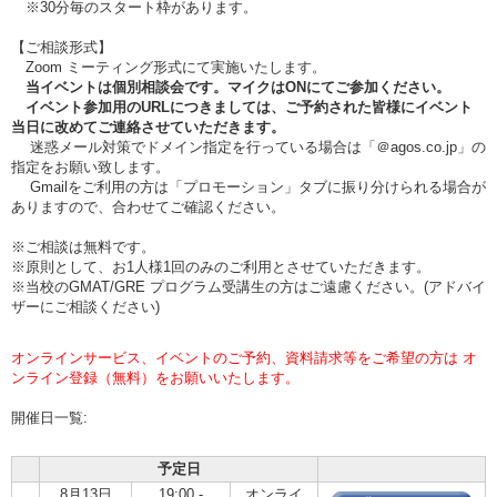
※30分毎のスタート枠があります。
【ご相談形式】
Zoom ミーティング形式にて実施いたします。
当イベントは個別相談会です。マイクはONにてご参加ください。
イベント参加用のURLにつきましては、ご予約された皆様にイベント
当日に改めてご連絡させていただきます。
迷惑メール対策でドメイン指定を行っている場合は「＠agos.co.jp」の
指定をお願い致します。
Gmailをご利用の方は「プロモーション」タブに振り分けられる場合が
ありますので、合わせてご確認ください。
※ご相談は無料です。
※原則として、お1人様1回のみのご利用とさせていただきます。
※当校のGMAT/GRE プログラム受講生の方はご遠慮ください。(アドバイ
ザーにご相談ください)
オンラインサービス、イベントのご予約、資料請求等をご希望の方は オ
ンライン登録（無料）をお願いいたします。
開催日一覧:
予定日
8月13日
19:00 -
オンライ