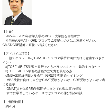
【対象】
2027年・2028年留学入学のMBA・大学院を目指す方
※当校のGMAT・GRE プログラム受講生の方はご遠慮ください。
GMAT/GRE講師に直接ご相談ください。
【アドバイス項目】
・出願スケジュールとGMAT/GREスコア学習計画における意識すべきポ
イント
a)TOEFL/IELTS学習と並行でどうバランスをとって勉強すべきか？
b)TOEFL/IELTS学習の計画の立て方と異なる点
c)MBA出願締切日とGMAT（GRE)学習開始タイミング
・MBA受験に向けて自分はGMAT受験がよいか、GRE受験がよいか？考
える基準
・GMAT(またはGRE)学習開始に向けての悩み事の相談
・すでに学習しているケースではスコアの伸び悩み相談
【ご相談時間】
約20分