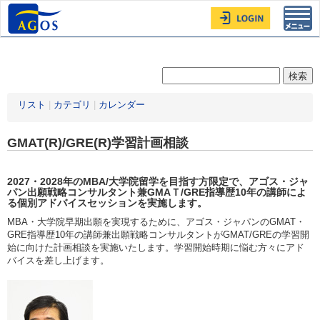
Toggl
navig
リスト
|
カテゴリ
|
カレンダー
GMAT(R)/GRE(R)学習計画相談
2027・2028年
のMBA/大学院留学を目指す方限定
で、アゴス・ジャ
パン出願戦略コンサルタント兼GMAＴ/GRE指導歴10年の講師によ
る個別アドバイスセッションを実施します。
MBA・大学院早期出願を実現するために、アゴス・ジャパンのGMAT・
GRE指導歴10年の講師兼出願戦略コンサルタントがGMAT/GREの学習開
始に向けた計画相談を実施いたします。学習開始時期に悩む方々にアド
バイスを差し上げます。