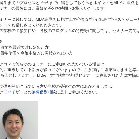
留学までのプロセスと 合格までに留意しておくべきポイントをMBAに焦点
ミナーの最後には、質疑応答のお時間をお取りいたします。
ミナーに関しては、MBA留学を目指す上で必要な準備項目や準備スケジュー
ントをお話しさせていただきます。
の学校の出願要件や、各校のプログラムの特徴等に関しては、セミナー内で
者
A留学を最近検討し始めた方
A留学準備を今後本格的に開始されたい方
アゴスで何らかのセミナーにご参加いただいている場合は、
に重複している部分が多々ございますので、ご参加はご遠慮頂けますと幸
 各国比較セミナー、MBA・大学院留学基礎セミナー に参加された方は大幅
準備を開始されている方や当校の受講生の方におかれましては、
アドバイザーとの無料個別相談
に是非ご参加ください。