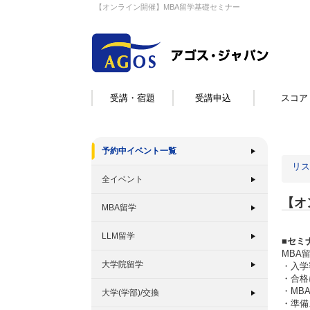
【オンライン開催】MBA留学基礎セミナー
受講・宿題
受講申込
スコア
予約中イベント一覧
リス
全イベント
【オ
MBA留学
LLM留学
■セミ
MBA
大学院留学
・入学
・合格
・MB
大学(学部)/交換
・準備