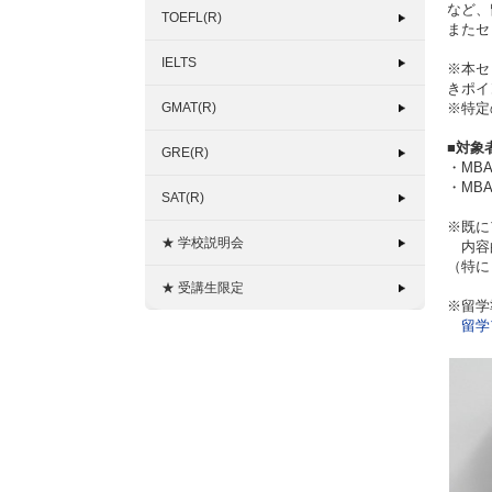
など、
TOEFL(R)
またセ
IELTS
※本セ
きポイ
GMAT(R)
※特定
■対象
GRE(R)
・MB
・MB
SAT(R)
※既に
★ 学校説明会
内容的
（特に
★ 受講生限定
※留学
留学