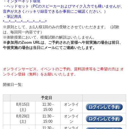
・インターネット環境
・ヘッドセット（PCのスピーカーおよびマイク入力でも構いませんが、
音声が大きくハッキリ録音できるか事前にご確認ください。）
・筆記用具
*----*----*----*----*----*----*----*
※原則として、お1人様1回のみの受験とさせていただきます。（試験
は、毎回同一内容です）
※体験授業において、模擬試験の解説はいたしません。
※参加用のZoom URLは、ご予約された皆様へ午前実施の場合は
前日、
午後実施の場合は当日
にメールにてご連絡いたします。
オンラインサービス、イベントのご予約、資料請求等をご希望の方は オ
ンライン登録（無料）をお願いいたします。
開催日一覧:
予定日
8月15日
11:30 -
オンライ
(土)
15:00
ン
8月29日
11:30 -
オンライ
(土)
15:00
ン
11:30 -
オンライ