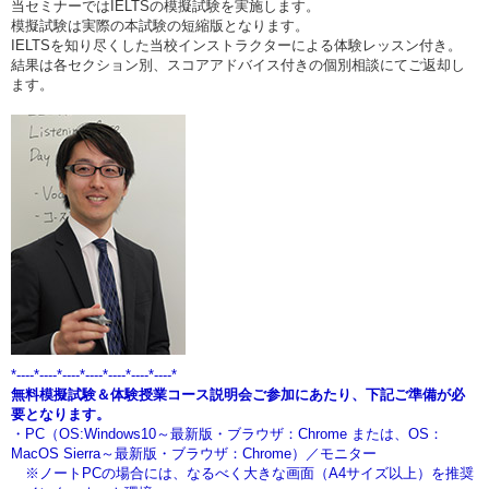
当セミナーではIELTSの模擬試験を実施します。
模擬試験は実際の本試験の短縮版となります。
IELTSを知り尽くした当校インストラクターによる体験レッスン付き。
結果は各セクション別、スコアアドバイス付きの個別相談にてご返却し
ます。
*----*----*----*----*----*----*----*
無料模擬試験＆体験授業コース説明会ご参加にあたり、下記ご準備が必
要となります。
・PC（OS:Windows10～最新版・ブラウザ：Chrome または、OS：
MacOS Sierra～最新版・ブラウザ：Chrome）／モニター
※ノートPCの場合には、なるべく大きな画面（A4サイズ以上）を推奨