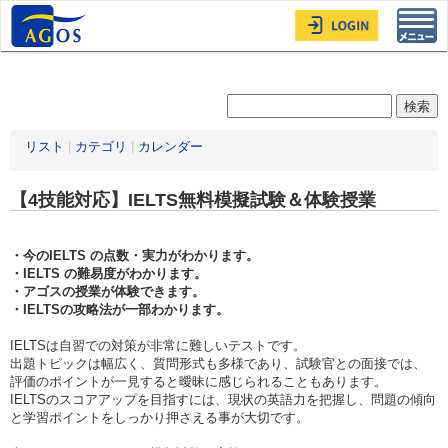
Toggl
navig
リスト
|
カテゴリ
|
カレンダー
【4技能対応】IELTS無料模擬試験＆体験授業
・今のIELTS の点数・実力がわかります。
・IELTS の難易度がわかります。
・アゴスの授業が体験できます。
・IELTSの攻略法が一部わかります。
IELTSは自習での対策が非常に難しいテストです。
出題トピックは幅広く、質問形式も多様であり、試験官との面接では、
評価のポイントが一見すると曖昧に感じられることもあります。
IELTSのスコアアップを目指すには、現状の英語力を把握し、問題の傾向
と学習ポイントをしっかり押さえる事が大切です。