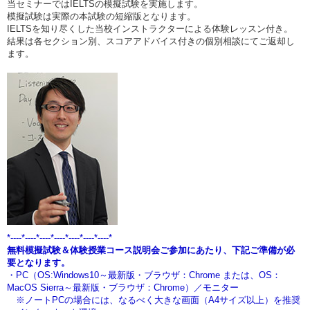
当セミナーではIELTSの模擬試験を実施します。
模擬試験は実際の本試験の短縮版となります。
IELTSを知り尽くした当校インストラクターによる体験レッスン付き。
結果は各セクション別、スコアアドバイス付きの個別相談にてご返却し
ます。
*----*----*----*----*----*----*----*
無料模擬試験＆体験授業コース説明会ご参加にあたり、下記ご準備が必
要となります。
・PC（OS:Windows10～最新版・ブラウザ：Chrome または、OS：
MacOS Sierra～最新版・ブラウザ：Chrome）／モニター
※ノートPCの場合には、なるべく大きな画面（A4サイズ以上）を推奨