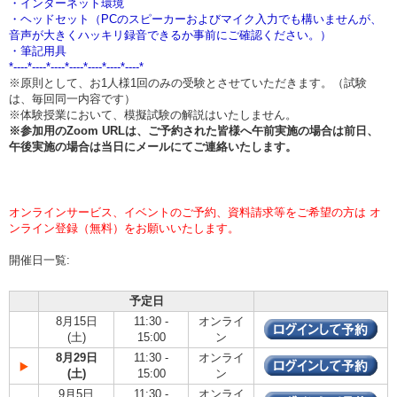
・インターネット環境
・ヘッドセット（PCのスピーカーおよびマイク入力でも構いませんが、
音声が大きくハッキリ録音できるか事前にご確認ください。）
・筆記用具
*----*----*----*----*----*----*----*
※原則として、お1人様1回のみの受験とさせていただきます。（試験
は、毎回同一内容です）
※体験授業において、模擬試験の解説はいたしません。
※参加用のZoom URLは、ご予約された皆様へ午前実施の場合は
前日、
午後実施の場合は当日
にメールにてご連絡いたします。
オンラインサービス、イベントのご予約、資料請求等をご希望の方は オ
ンライン登録（無料）をお願いいたします。
開催日一覧:
予定日
8月15日
11:30 -
オンライ
(土)
15:00
ン
8月29日
11:30 -
オンライ
(土)
15:00
ン
9月5日
11:30 -
オンライ