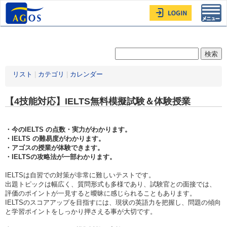
Toggl
navig
リスト
|
カテゴリ
|
カレンダー
【4技能対応】IELTS無料模擬試験＆体験授業
・今のIELTS の点数・実力がわかります。
・IELTS の難易度がわかります。
・アゴスの授業が体験できます。
・IELTSの攻略法が一部わかります。
IELTSは自習での対策が非常に難しいテストです。
出題トピックは幅広く、質問形式も多様であり、試験官との面接では、
評価のポイントが一見すると曖昧に感じられることもあります。
IELTSのスコアアップを目指すには、現状の英語力を把握し、問題の傾向
と学習ポイントをしっかり押さえる事が大切です。