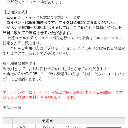
※30分毎のスタート枠があります。
【ご相談形式】
Zoom ミーティング形式にて実施いたします。
当イベントは個別相談会です。マイクはONにてご参加ください。
イベント参加用のURLにつきましては、ご予約された皆様にイベント
当日に改めてご連絡させていただきます。
迷惑メール対策でドメイン指定を行っている場合は「＠agos.co.jp」の
指定をお願い致します。
Gmailをご利用の方は「プロモーション」タブに振り分けられる場合が
ありますので、合わせてご確認ください。
※ご相談は無料です。
※原則として、お1人様1回のみのご利用とさせていただきます。
※当校のGMAT/GRE プログラム受講生の方はご遠慮ください。(アドバイ
ザーにご相談ください)
オンラインサービス、イベントのご予約、資料請求等をご希望の方は オ
ンライン登録（無料）をお願いいたします。
開催日一覧:
予定日
8月13日
19:00 -
オンライ