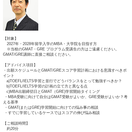
【対象】
2027年・2028年留学入学のMBA・大学院を目指す方
※当校のGMAT・GRE プログラム受講生の方はご遠慮ください。
GMAT/GRE講師に直接ご相談ください。
【アドバイス項目】
・出願スケジュールとGMAT/GREスコア学習計画における意識すべきポ
イント
a)TOEFL/IELTS学習と並行でどうバランスをとって勉強すべきか？
b)TOEFL/IELTS学習の計画の立て方と異なる点
c)MBA出願締切日とGMAT（GRE)学習開始タイミング
・MBA受験に向けて自分はGMAT受験がよいか、GRE受験がよいか？考
える基準
・GMAT(またはGRE)学習開始に向けての悩み事の相談
・すでに学習しているケースではスコアの伸び悩み相談
【ご相談時間】
約20分