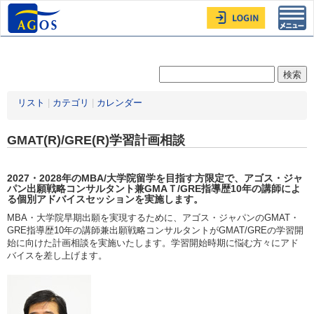
Toggl
navig
リスト
|
カテゴリ
|
カレンダー
GMAT(R)/GRE(R)学習計画相談
2027・2028年
のMBA/大学院留学を目指す方限定
で、アゴス・ジャ
パン出願戦略コンサルタント兼GMAＴ/GRE指導歴10年の講師によ
る個別アドバイスセッションを実施します。
MBA・大学院早期出願を実現するために、アゴス・ジャパンのGMAT・
GRE指導歴10年の講師兼出願戦略コンサルタントがGMAT/GREの学習開
始に向けた計画相談を実施いたします。学習開始時期に悩む方々にアド
バイスを差し上げます。