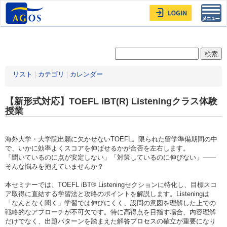
Toggl
navig
リスト
|
カテゴリ
|
カレンダー
【新形式対応】TOEFL iBT(R) Listeningクラス体験
授業
海外大学・大学院出願に欠かせないTOEFL。限られた留学準備期間の中
で、いかに効率よくスコアを伸ばせるかが合否を左右します。
「聞いているのに点が安定しない」「対策しているのに伸びない」——
そんな悩みを抱えていませんか？
本セミナーでは、TOEFL iBT® Listeningセクションに特化し、目標スコ
ア取得に直結する学習法と攻略のポイントを解説します。Listeningは
「なんとなく聞く」学習では伸びにくく、設問の意図を理解した上での
戦略的なアプローチが不可欠です。特に高得点を目指す場合、内容理解
だけでなく、出題パターンを踏まえた解答プロセスの確立が重要になり