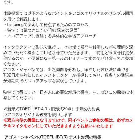
ます。
体験授業では以下のようなポイントをアゴスオリジナルのサンプル問題
を用いて解説します。
・Listeningで安定して得点するためのプロセス
・独学では気づきにくい“伸び悩みの原因”
・スコアアップに直結する具体的な学習アプローチ
インタラクティブ形式で進行し、その場で疑問を解消しながら理解を深
めていただく機会もご用意させていただきます。「何をどう直せば点が
伸びるのか」が明確になる第一歩のセミナーですのでぜひ奮ってご参加
ください。
アゴス・ジャパンでは、出題傾向を分析し、確立した攻略法に基づき、
TOEFL®を熟知したインストラクターが指導しており、数多くの受講生
が短期間でのスコアアップを実現しています。
独学では得にくい「日本人に必要な対策の視点」を、ぜひこの機会に体
感してください。
※新形式TOEFL iBT 4.0（旧形式80点）未満の方対象
※アゴスオリジナル教材を使用します
※双方向型の授業になりますので、同イベントご参加の際は、必ずカメ
ラ＆マイクをオンにしていただきますようお願いいたします
アゴス・ジャパンのTOEFL iBT(R) テスト対策の特徴