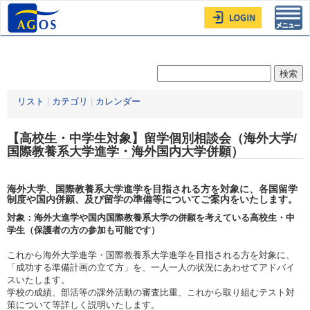
Toggl
navig
リスト
|
カテゴリ
|
カレンダー
【高校生・中学生対象】留学個別相談会（海外大学/
国際教養系大学進学・海外国内大学併願）
海外大学、国際教養系大学進学を目指される方を対象に、各国留学
制度や国内併願、及び留学の準備等についてご案内をいたします。
対象：海外大進学や国内国際教養系大学の併願を考えている高校生・中
学生（保護者の方の参加も可能です）
これから海外大学進学・国際教養系大学進学を目指される方を対象に、
「成功する準備計画の立て方」を、一人一人の状況にあわせてアドバイ
スいたします。
学校の成績、部活等の課外活動の審査比重、これから取り組むテスト対
策について等詳しく説明いたします。