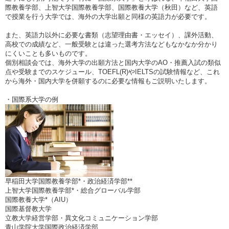
際教養学部、上智大学国際教養学部、国際教養大学（秋田）など、英語
で授業を行う大学では、海外の大学出願と同様の英語力が必要です。
また、英語力以外に必要な書類（志望理由書・エッセイ）、課外活動、
高校での成績など、一般受験とは違った選考方法などもなかなか分かり
にくいことも多いものです。
個別相談会では、海外大学の出願方法と国内大学のAO・推薦入試の類似
点や受験までのスケジュール、TOEFL(R)やIELTSの試験情報など、これ
から海外・国内大学を併願するのに必要な情報もご説明いたします。
・国際系大学の例
早稲田大学国際教養学部*・政治経済学部**
上智大学国際教養学部*・総合グローバル学部
国際教養大学*（AIU）
国際基督教大学
立教大学経営学部・異文化コミュニケーション学部
青山学院大学国際政治経済学部