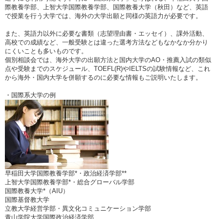
際教養学部、上智大学国際教養学部、国際教養大学（秋田）など、英語
で授業を行う大学では、海外の大学出願と同様の英語力が必要です。
また、英語力以外に必要な書類（志望理由書・エッセイ）、課外活動、
高校での成績など、一般受験とは違った選考方法などもなかなか分かり
にくいことも多いものです。
個別相談会では、海外大学の出願方法と国内大学のAO・推薦入試の類似
点や受験までのスケジュール、TOEFL(R)やIELTSの試験情報など、これ
から海外・国内大学を併願するのに必要な情報もご説明いたします。
・国際系大学の例
早稲田大学国際教養学部*・政治経済学部**
上智大学国際教養学部*・総合グローバル学部
国際教養大学*（AIU）
国際基督教大学
立教大学経営学部・異文化コミュニケーション学部
青山学院大学国際政治経済学部