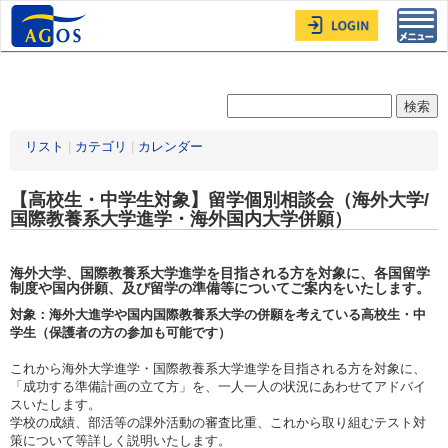
Toggl
navig
リスト
|
カテゴリ
|
カレンダー
【高校生・中学生対象】留学個別相談会（海外大学/
国際教養系大学進学・海外国内大学併願）
海外大学、国際教養系大学進学を目指される方を対象に、各国留学
制度や国内併願、及び留学の準備等についてご案内をいたします。
対象：海外大進学や国内国際教養系大学の併願を考えている高校生・中
学生（保護者の方の参加も可能です）
これから海外大学進学・国際教養系大学進学を目指される方を対象に、
「成功する準備計画の立て方」を、一人一人の状況にあわせてアドバイ
スいたします。
学校の成績、部活等の課外活動の審査比重、これから取り組むテスト対
策について等詳しく説明いたします。