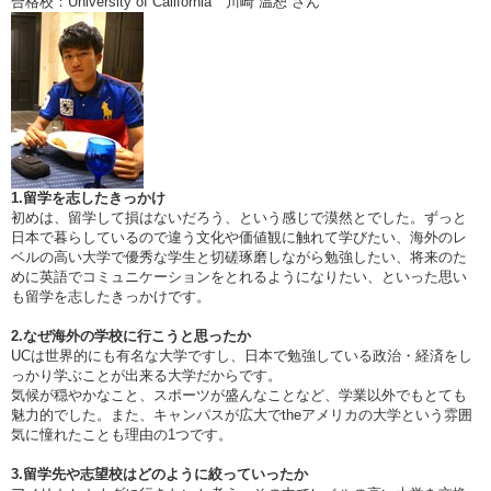
合格校：University of California 川崎 温恕 さん
1.留学を志したきっかけ
初めは、留学して損はないだろう、という感じで漠然とでした。ずっと
日本で暮らしているので違う文化や価値観に触れて学びたい、海外のレ
ベルの高い大学で優秀な学生と切磋琢磨しながら勉強したい、将来のた
めに英語でコミュニケーションをとれるようになりたい、といった思い
も留学を志したきっかけです。
2.なぜ海外の学校に行こうと思ったか
UCは世界的にも有名な大学ですし、日本で勉強している政治・経済をし
っかり学ぶことが出来る大学だからです。
気候が穏やかなこと、スポーツが盛んなことなど、学業以外でもとても
魅力的でした。また、キャンパスが広大でtheアメリカの大学という雰囲
気に憧れたことも理由の1つです。
3.留学先や志望校はどのように絞っていったか