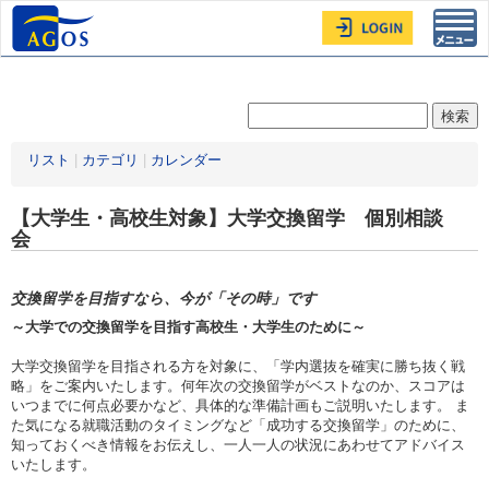
Toggl
navig
リスト
|
カテゴリ
|
カレンダー
【大学生・高校生対象】大学交換留学 個別相談
会
交換留学を目指すなら、今が「その時」です
～大学での交換留学を目指す高校生・大学生のために～
大学交換留学を目指される方を対象に、「学内選抜を確実に勝ち抜く戦
略」をご案内いたします。何年次の交換留学がベストなのか、スコアは
いつまでに何点必要かなど、具体的な準備計画もご説明いたします。 ま
た気になる就職活動のタイミングなど「成功する交換留学」のために、
知っておくべき情報をお伝えし、一人一人の状況にあわせてアドバイス
いたします。