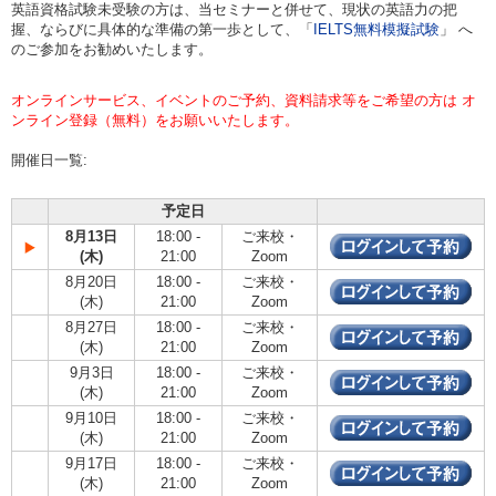
英語資格試験未受験の方は、当セミナーと併せて、現状の英語力の把
握、ならびに具体的な準備の第一歩として、「
IELTS無料模擬試験
」 へ
のご参加をお勧めいたします。
オンラインサービス、イベントのご予約、資料請求等をご希望の方は オ
ンライン登録（無料）をお願いいたします。
開催日一覧:
予定日
8月13日
18:00 -
ご来校・
(木)
21:00
Zoom
8月20日
18:00 -
ご来校・
(木)
21:00
Zoom
8月27日
18:00 -
ご来校・
(木)
21:00
Zoom
9月3日
18:00 -
ご来校・
(木)
21:00
Zoom
9月10日
18:00 -
ご来校・
(木)
21:00
Zoom
9月17日
18:00 -
ご来校・
(木)
21:00
Zoom