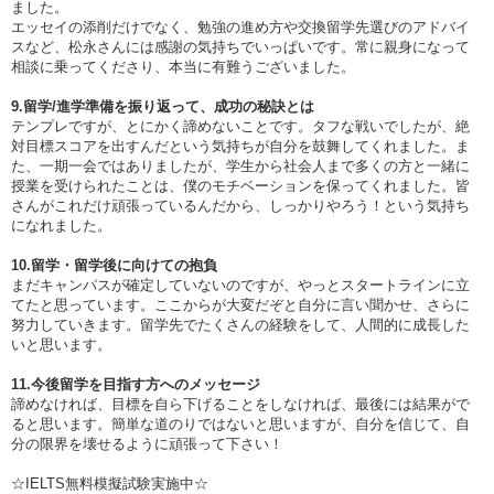
ました。
エッセイの添削だけでなく、勉強の進め方や交換留学先選びのアドバイ
スなど、松永さんには感謝の気持ちでいっぱいです。常に親身になって
相談に乗ってくださり、本当に有難うございました。
9.留学/進学準備を振り返って、成功の秘訣とは
テンプレですが、とにかく諦めないことです。タフな戦いでしたが、絶
対目標スコアを出すんだという気持ちが自分を鼓舞してくれました。ま
た、一期一会ではありましたが、学生から社会人まで多くの方と一緒に
授業を受けられたことは、僕のモチベーションを保ってくれました。皆
さんがこれだけ頑張っているんだから、しっかりやろう！という気持ち
になれました。
10.留学・留学後に向けての抱負
まだキャンパスが確定していないのですが、やっとスタートラインに立
てたと思っています。ここからが大変だぞと自分に言い聞かせ、さらに
努力していきます。留学先でたくさんの経験をして、人間的に成長した
いと思います。
11.今後留学を目指す方へのメッセージ
諦めなければ、目標を自ら下げることをしなければ、最後には結果がで
ると思います。簡単な道のりではないと思いますが、自分を信じて、自
分の限界を壊せるように頑張って下さい！
☆IELTS無料模擬試験実施中☆