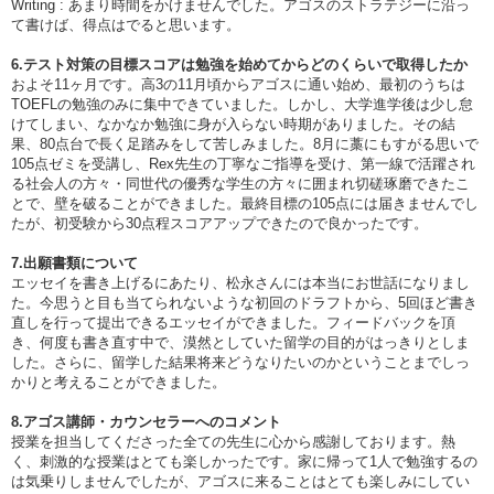
Writing : あまり時間をかけませんでした。アゴスのストラテジーに沿っ
て書けば、得点はでると思います。
6.テスト対策の目標スコアは勉強を始めてからどのくらいで取得したか
およそ11ヶ月です。高3の11月頃からアゴスに通い始め、最初のうちは
TOEFLの勉強のみに集中できていました。しかし、大学進学後は少し怠
けてしまい、なかなか勉強に身が入らない時期がありました。その結
果、80点台で長く足踏みをして苦しみました。8月に藁にもすがる思いで
105点ゼミを受講し、Rex先生の丁寧なご指導を受け、第一線で活躍され
る社会人の方々・同世代の優秀な学生の方々に囲まれ切磋琢磨できたこ
とで、壁を破ることができました。最終目標の105点には届きませんでし
たが、初受験から30点程スコアアップできたので良かったです。
7.出願書類について
エッセイを書き上げるにあたり、松永さんには本当にお世話になりまし
た。今思うと目も当てられないような初回のドラフトから、5回ほど書き
直しを行って提出できるエッセイができました。フィードバックを頂
き、何度も書き直す中で、漠然としていた留学の目的がはっきりとしま
した。さらに、留学した結果将来どうなりたいのかということまでしっ
かりと考えることができました。
8.アゴス講師・カウンセラーへのコメント
授業を担当してくださった全ての先生に心から感謝しております。熱
く、刺激的な授業はとても楽しかったです。家に帰って1人で勉強するの
は気乗りしませんでしたが、アゴスに来ることはとても楽しみにしてい