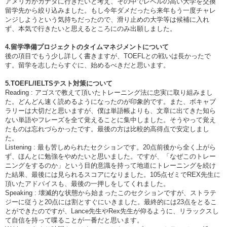
アメリカかカナダに行きたいと考え、その中でレベルの高い大学を交換
留学先から絞り込みました。もし今年ダメだったら来年もう一度チャレ
ンジしようという気持ちだったので、滑り止めの大学等は候補に入れ
ず、本気で行きたいと思えるところにのみ出願しました。
4.留学準備プロジェクトのタイムマネジメントについて
後の項目でもう少し詳しく書きますが、TOEFLとの戦いは長かったで
す。留学を志したらすぐに、始めるべきだと思います。
5.TOEFL/IELTSテスト対策について
Reading : アゴスで教えて頂いたトレーニング法に忠実に取り組みまし
た。どんどん速く読めるようになったのが印象的です。また、ボキャブ
ラリーは大切だと思いますが、僕は単語帳よりも、文章に出てきた知ら
ない単語やフレーズを全て覚えることに集中しました。そうやって覚え
たものは忘れづらかったです。最後の方は比較的高得点で安定しまし
た。
Listening : 最も苦しめられたセクションです。20点前後から全く上がら
ず、ほんとに勉強をやめたいと思いました。ですが、「なぜこのトレー
ニングをするのか」という目的意識を持って地道にトレーニングを続け
た結果、最後には見られるスコアになりました。105点ゼミでREX先生に
頂いたアドバイスも、最後の一押しをしてくれました。
Speaking : 壊滅的な状態から始まったこのセクションですが、ストラテ
ジーに従うと20点には割とすぐにいきました。最終的には23点をとるこ
とができたのですが、Lance先生やRex先生が仰るように、リラックスし
て自信を持って喋ることが一番だと思います。