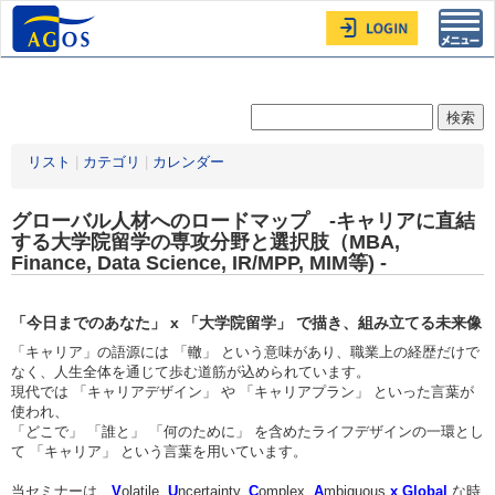
Toggl
navig
リスト
|
カテゴリ
|
カレンダー
グローバル人材へのロードマップ -キャリアに直結
する大学院留学の専攻分野と選択肢（MBA,
Finance, Data Science, IR/MPP, MIM等) -
「今日までのあなた」 x 「大学院留学」 で描き、組み立てる未来像
「キャリア」の語源には 「轍」 という意味があり、職業上の経歴だけで
なく、人生全体を通じて歩む道筋が込められています。
現代では 「キャリアデザイン」 や 「キャリアプラン」 といった言葉が
使われ、
「どこで」 「誰と」 「何のために」 を含めたライフデザインの一環とし
て 「キャリア」 という言葉を用いています。
当セミナーは、
V
olatile,
U
ncertainty,
C
omplex,
A
mbiguous
x
Global
な時