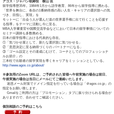
アゴス・ジャパン取締役 横山 匡
留学指導歴35年。
1984
年1月から語学教育、86年から留学指導に携わる。
「世界を舞台に、各自の1番納得感の高い人生・キャリアの選択肢への気
づき、目指し、実現」を
モットーに「出会う人が選んだ道の世界選手権に出て行くことを応援す
る指導」をテーマに活動し今に至る。
MBA
入学審査官や国際交流学会などにおいて日本の留学事情についての
セミナー講師も多数務める、
日本の留学指導における代表的な存在。
①
「気づかせ屋として、新たな選択肢に気づかせる」
②「意思決定に至る納得づくりの パートナーになる」
③「ゴール設定とその達成にむけて、コーチとしてのプロフェッショナ
ルお節介」の
三本柱で出願者の留学実現を導く
キャリアをミッ ションとしている。
http://www.agos.co.jp/about/
※参加用のZoom URLは、ご予約された皆様へ午前実施の場合は
前日、
午後実施の場合は当日
にメールにてご連絡いたします。
迷惑メール対策でドメイン指定を行っている場合は「＠agos.co.jp」の
指定をお願い致します。
Gmailをご利用の方は「プロモーション」タブに振り分けられる場合が
ありますので、合わせてご確認ください。
個別相談のご予約はこちら