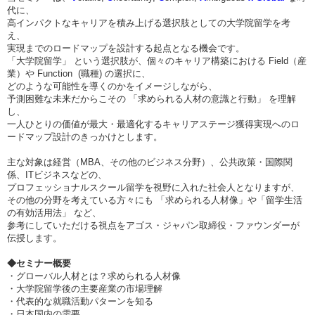
代に、
高インパクトなキャリアを積み上げる選択肢としての大学院留学を考
え、
実現までのロードマップを設計する起点となる機会です。
「大学院留学」 という選択肢が、個々のキャリア構築における Field（産
業）や Function (職種) の選択に、
どのような可能性を導くのかをイメージしながら、
予測困難な未来だからこその 「求められる人材の意識と行動」 を理解
し、
一人ひとりの価値が最大・最適化するキャリアステージ獲得実現へのロ
ードマップ設計のきっかけとします。
主な対象は経営（MBA、その他のビジネス分野）、公共政策・国際関
係、ITビジネスなどの、
プロフェッショナルスクール留学を視野に入れた社会人となりますが、
その他の分野を考えている方々にも 「求められる人材像」や「留学生活
の有効活用法」 など、
参考にしていただける視点をアゴス・ジャパン取締役・ファウンダーが
伝授します。
◆
セミナー概要
・グローバル人材とは？求められる人材像
・大学院留学後の主要産業の市場理解
・代表的な就職活動パターンを知る
・日本国内の需要