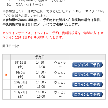
「Why MBA?」を掘り下げるには？
Q&A（セミナー後）
※参加型セミナー形式のため、できるだけビデオ「ON」、マイク「ON」
でのご参加をお願いいたします。
※参加用のZoom URLは、ご予約された皆様へ午前実施の場合は
前日、
午後実施の場合は当日
にメールにてご連絡いたします。
オンラインサービス、イベントのご予約、資料請求等をご希望の方は オ
ンライン登録（無料）をお願いいたします。
開催日一覧:
予定日
8月15日
14:30 -
ウェビナ
(土)
16:00
ー
9月5日
14:30 -
ウェビナ
(土)
16:00
ー
10月31日
14:30 -
ウェビナ
(土)
16:00
ー
11月21日
14:30 -
ウェビナ
(土)
16:00
ー