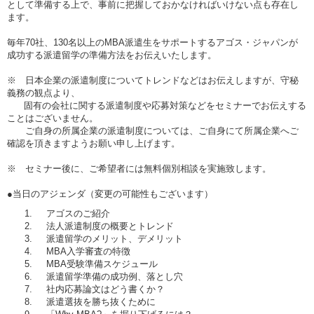
として準備する上で、事前に把握しておかなければいけない点も存在し
ます。
毎年70社、130名以上のMBA派遣生をサポートするアゴス・ジャパンが
成功する派遣留学の準備方法をお伝えいたします。
※ 日本企業の派遣制度についてトレンドなどはお伝えしますが、守秘
義務の観点より、
固有の会社に関する派遣制度や応募対策などをセミナーでお伝えする
ことはございません。
ご自身の所属企業の派遣制度については、ご自身にて所属企業へご
確認を頂きますようお願い申し上げます。
※ セミナー後に、ご希望者には無料個別相談を実施致します。
●当日のアジェンダ（変更の可能性もございます）
アゴスのご紹介
法人派遣制度の概要とトレンド
派遣留学のメリット、デメリット
MBA入学審査の特徴
MBA受験準備スケジュール
派遣留学準備の成功例、落とし穴
社内応募論文はどう書くか？
派遣選抜を勝ち抜くために