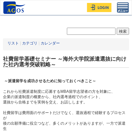
Toggl
navig
リスト
|
カテゴリ
|
カレンダー
社費留学基礎セミナー ～海外大学院派遣選抜に向け
た社内選考突破戦略～
～派遣留学を成功させるために知っておくべきこと～
これから社費派遣制度に応募するMBA留学志望者の方を対象に、
企業の派遣制度の概要から、社内選考過程でのポイント、
選抜から合格までを実例を交え、お話しします。
社費留学は費用面のサポートだけでなく、選抜過程で経験するプロセス
が
後の出願準備に役立つなど、多くのメリットがありますが、一方で派遣
生