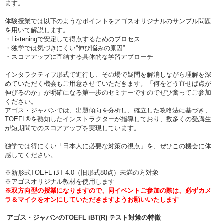
ます。
体験授業では以下のようなポイントをアゴスオリジナルのサンプル問題
を用いて解説します。
・Listeningで安定して得点するためのプロセス
・独学では気づきにくい“伸び悩みの原因”
・スコアアップに直結する具体的な学習アプローチ
インタラクティブ形式で進行し、その場で疑問を解消しながら理解を深
めていただく機会もご用意させていただきます。「何をどう直せば点が
伸びるのか」が明確になる第一歩のセミナーですのでぜひ奮ってご参加
ください。
アゴス・ジャパンでは、出題傾向を分析し、確立した攻略法に基づき、
TOEFL®を熟知したインストラクターが指導しており、数多くの受講生
が短期間でのスコアアップを実現しています。
独学では得にくい「日本人に必要な対策の視点」を、ぜひこの機会に体
感してください。
※新形式TOEFL iBT 4.0（旧形式80点）未満の方対象
※アゴスオリジナル教材を使用します
※双方向型の授業になりますので、同イベントご参加の際は、必ずカメ
ラ＆マイクをオンにしていただきますようお願いいたします
アゴス・ジャパンのTOEFL iBT(R) テスト対策の特徴