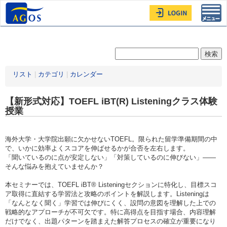
Toggl
navig
リスト
|
カテゴリ
|
カレンダー
【新形式対応】TOEFL iBT(R) Listeningクラス体験
授業
海外大学・大学院出願に欠かせないTOEFL。限られた留学準備期間の中
で、いかに効率よくスコアを伸ばせるかが合否を左右します。
「聞いているのに点が安定しない」「対策しているのに伸びない」——
そんな悩みを抱えていませんか？
本セミナーでは、TOEFL iBT® Listeningセクションに特化し、目標スコ
ア取得に直結する学習法と攻略のポイントを解説します。Listeningは
「なんとなく聞く」学習では伸びにくく、設問の意図を理解した上での
戦略的なアプローチが不可欠です。特に高得点を目指す場合、内容理解
だけでなく、出題パターンを踏まえた解答プロセスの確立が重要になり