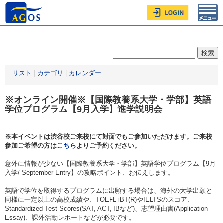
Toggl
navig
リスト
|
カテゴリ
|
カレンダー
※オンライン開催※【国際教養系大学・学部】英語
学位プログラム【9月入学】進学説明会
※本イベントは渋谷校ご来校にて対面でもご参加いただけます。ご来校
参加ご希望の方は
こちら
よりご予約ください。
意外に情報が少ない【国際教養系大学・学部】英語学位プログラム【9月
入学/ September Entry】の攻略ポイント、お伝えします。
英語で学位を取得するプログラムに出願する場合は、海外の大学出願と
同様に一定以上の高校成績や、TOEFL iBT(R)やIELTSのスコア、
Standardized Test Scores(SAT, ACT, IBなど)、志望理由書(Application
Essay)、課外活動レポートなどが必要です。