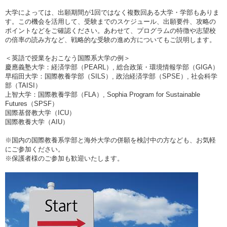
大学によっては、出願期間が1回ではなく複数回ある大学・学部もありま
す。この機会を活用して、受験までのスケジュール、出願要件、攻略の
ポイントなどをご確認ください。あわせて、プログラムの特徴や志望校
の倍率の読み方など、戦略的な受験の進め方についてもご説明します。
＜英語で授業をおこなう国際系大学の例＞
慶應義塾大学：経済学部（PEARL）, 総合政策・環境情報学部（GIGA）
早稲田大学：国際教養学部（SILS）, 政治経済学部（SPSE）, 社会科学
部（TAISI）
上智大学：国際教養学部（FLA）, Sophia Program for Sustainable
Futures（SPSF）
国際基督教大学（ICU）
国際教養大学（AIU）
※国内の国際教養系学部と海外大学の併願を検討中の方なども、お気軽
にご参加ください。
※保護者様のご参加も歓迎いたします。