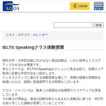
Toggl
navig
リスト
|
カテゴリ
|
カレンダー
IELTS Speakingクラス体験授業
海外大学・大学院出願に欠かせない英語試験は、いかに効率よくスコア
アップさせるかが重要です。
本セミナーでは、IELTSのSpeakingセクションに焦点を絞り、目標スコア
取得に必要な学習方法をご紹介します。
インタラクティブに進行する体験授業を通じて、実際の授業の雰囲気を
体感いただけ、講師に直接質問できる時間もございます。
アゴス・ジャパンでは、数多くの受講生が短期間でスコアアップを実現
しています。
その最大の理由は、過去の試験分析から生まれた攻略法に基づき、IELTS
を知り尽くした講師が指導していることです。