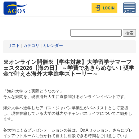
Toggl
navig
リスト
|
カテゴリ
|
カレンダー
※オンライン開催※【学生対象】大学留学サマーフ
ェスタ2026【海の日】 ～学費であきらめない！奨学
金で叶える海外大学進学ストーリー～
「海外大学って実際どうなの？」
そんな疑問を、現役海外大生に直接聞けるオンラインイベントです。
海外大学へ進学したアゴス・ジャパン卒業生がパネリストとして登壇
し、現在在籍している大学の魅力やキャンパスライフについてご紹介し
ます。
各大学によるプレゼンテーションの後は、Q&Aセッション、さらにブレ
イクアウトルームに分かれて自由に相談できる時間をご用意していま