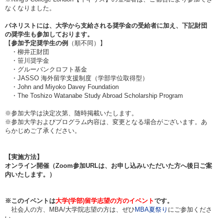
なくなりました。
パネリストには、大学から支給される奨学金の受給者に加え、下記財団
の奨学生も参加しております。
【
参加予定奨学生の例
（順不同）】
・柳井正財団
・笹川奨学金
・グルーバンクロフト基金
・JASSO 海外留学支援制度（学部学位取得型）
・John and Miyoko Davey Foundation
・The Toshizo Watanabe​ Study Abroad Scholarship Program
※参加大学は決定次第、随時掲載いたします。
※参加大学およびプログラム内容は、変更となる場合がございます。あ
らかじめご了承ください。
【実施方法】
オンライン開催（Zoom参加URLは、お申し込みいただいた方へ後日ご案
内いたします。）
※
このイベントは
大学(学部)留学志望の方のイベント
です。
社会人の方、MBA/大学院志望の方は、ぜひ
MBA夏祭り
にご参加くださ