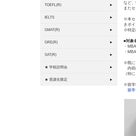
など、
TOEFL(R)
またセ
IELTS
※本セ
きポイ
GMAT(R)
※特定
■対象
GRE(R)
・MB
・MB
SAT(R)
※既に
★ 学校説明会
内容的
（特に
★ 受講生限定
※留学
留学