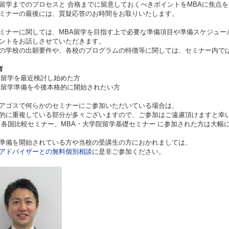
留学までのプロセスと 合格までに留意しておくべきポイントをMBAに焦点
ミナーの最後には、質疑応答のお時間をお取りいたします。
ミナーに関しては、MBA留学を目指す上で必要な準備項目や準備スケジュー
ントをお話しさせていただきます。
の学校の出願要件や、各校のプログラムの特徴等に関しては、セミナー内で
者
A留学を最近検討し始めた方
A留学準備を今後本格的に開始されたい方
アゴスで何らかのセミナーにご参加いただいている場合は、
に重複している部分が多々ございますので、ご参加はご遠慮頂けますと幸
 各国比較セミナー、MBA・大学院留学基礎セミナー に参加された方は大幅
準備を開始されている方や当校の受講生の方におかれましては、
アドバイザーとの無料個別相談
に是非ご参加ください。