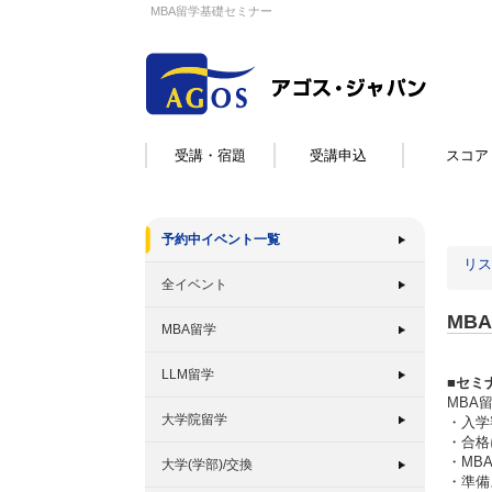
MBA留学基礎セミナー
受講・宿題
受講申込
スコア
予約中イベント一覧
リス
全イベント
MB
MBA留学
LLM留学
■セミ
MBA
大学院留学
・入学
・合格
・MB
大学(学部)/交換
・準備