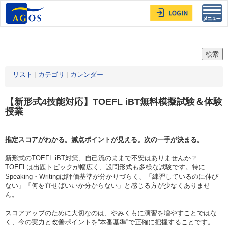
Toggl
navig
リスト
|
カテゴリ
|
カレンダー
【新形式4技能対応】TOEFL iBT無料模擬試験＆体験
授業
推定スコアがわかる。減点ポイントが見える。次の一手が決まる。
新形式のTOEFL iBT対策、自己流のままで不安はありませんか？
TOEFLは出題トピックが幅広く、設問形式も多様な試験です。特に
Speaking・Writingは評価基準が分かりづらく、「練習しているのに伸び
ない」「何を直せばいいか分からない」と感じる方が少なくありませ
ん。
スコアアップのために大切なのは、やみくもに演習を増やすことではな
く、今の実力と改善ポイントを“本番基準”で正確に把握することです。