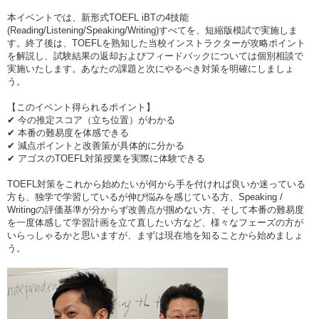
本イベントでは、新形式TOEFL iBTの4技能
(Reading/Listening/Speaking/Writing)すべてを、短縮版模試で実施しま
す。終了後は、TOEFLを熟知した当校インストラクターが攻略ポイント
を解説し、試験結果の返却およびフィードバックについては個別相談で
実施いたします。あなたの課題と次にやるべき対策を明確にしましょ
う。
【このイベント得られるポイント】
✔ 今の推定スコア（立ち位置）がわかる
✔ 本番の難易度を体感できる
✔ 減点ポイントと改善策が具体的に分かる
✔ アゴスのTOEFL対策授業を実際に体験できる
TOEFL対策をこれから始めたいが何から手を付ければ良いか迷っている
方も、独学で学習しているが伸び悩みを感じている方、Speaking /
Writingの評価基準が分からず改善点が掴めない方、そして本番の難易度
を一度体感して学習計画を立て直したい方など、様々なフェーズの方が
いらっしゃるかと思いますが、まずは現在地を知ることから始めましょ
う。