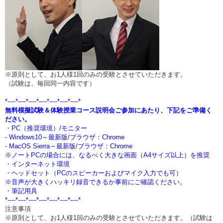
※原則として、お1人様1回のみの受験とさせていただきます。
（試験は、毎回同一内容です）
*----*----*----*----*----*----*----*
無料模擬試験＆体験授業コース説明会ご参加にあたり、下記をご準備く
ださい。
・PC（推奨環境）/モニター
- Windows10～最新版/ブラウザ：Chrome
- MacOS Sierra～最新版/ブラウザ：Chrome
※ノートPCの場合には、なるべく大きな画面（A4サイズ以上）を推奨
・インターネット環境
・ヘッドセット（PCのスピーカーおよびマイク入力でも可）
※音声が大きくハッキリ録音できるか事前にご確認ください。
・筆記用具
*----*----*----*----*----*----*----*
注意事項
※原則として、お1人様1回のみの受験とさせていただきます。（試験は