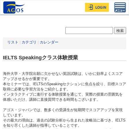
Toggl
navig
リスト
|
カテゴリ
|
カレンダー
IELTS Speakingクラス体験授業
海外大学・大学院出願に欠かせない英語試験は、いかに効率よくスコア
アップさせるかが重要です。
本セミナーでは、IELTSのSpeakingセクションに焦点を絞り、目標スコア
取得に必要な学習方法をご紹介します。
インタラクティブに進行する体験授業を通じて、実際の授業の雰囲気を
体感いただけ、講師に直接質問できる時間もございます。
アゴス・ジャパンでは、数多くの受講生が短期間でスコアアップを実現
しています。
その最大の理由は、過去の試験分析から生まれた攻略法に基づき、IELTS
を知り尽くした講師が指導していることです。