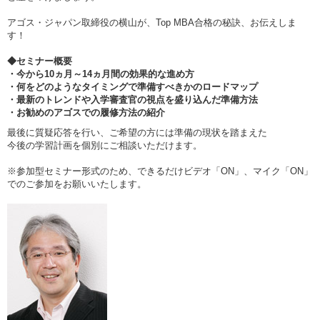
アゴス・ジャパン取締役の横山が、Top MBA合格の秘訣、お伝えしま
す！
◆セミナー概要
・今から10ヵ月～14ヵ月間の効果的な進め方
・何をどのようなタイミングで準備すべきかのロードマップ
・最新のトレンドや入学審査官の視点を盛り込んだ準備方法
・お勧めのアゴスでの履修方法の紹介
最後に質疑応答を行い、ご希望の方には準備の現状を踏まえた
今後の学習計画を個別にご相談いただけます。
※参加型セミナー形式のため、できるだけビデオ「ON」、マイク「ON」
でのご参加をお願いいたします。