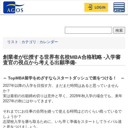
Toggl
navig
リスト
|
カテゴリ
|
カレンダー
創業者が伝授する世界有名校MBA合格戦略 -入学審
査官の視点から考える出願準備-
～ TopMBA留学をめざすならスタートダッシュで差をつける！ ～
2027年以降の入学を目指す方、まだまだ時間はあると思っていません
か？
実は最初の出願締め切りは意外と早く、2028年秋入学の場合でも、来年
2027年の秋にはやってきます。
それまでにお仕事の合間を縫って使える時間はどのくらい残っているで
しょうか？
志望校入学を勝ち取るために、いち早く準備をスタートしてライバル達
と差をつけましょう。