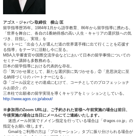
アゴス・ジャパン取締役 横山 匡
留学指導歴35年。
1984
年1月から語学教育、86年から留学指導に携わる。
「世界を舞台に、各自の1番納得感の高い人生・キャリアの選択肢への気
づき、目指し、実現」を
モットーに「出会う人が選んだ道の世界選手権に出て行くことを応援す
る指導」をテーマに活動し今に至る。
MBA
入学審査官や国際交流学会などにおいて日本の留学事情についての
セミナー講師も多数務める、
日本の留学指導における代表的な存在。
①
「気づかせ屋として、新たな選択肢に気づかせる」②「意思決定に至
る納得づくりの パートナーになる」
③「ゴール設定とその達成にむけて、コーチとしてのプロフェッショナ
ルお節介」の
三本柱で出願者の留学実現を導く
キャリアをミッ ションとしている。
http://www.agos.co.jp/about/
※参加用のZoom URLは、ご予約された皆様へ午前実施の場合は
前日、
午後実施の場合は当日
にメールにてご連絡いたします。
迷惑メール対策でドメイン指定を行っている場合は「＠agos.co.jp」の
指定をお願い致します。
Gmailをご利用の方は「プロモーション」タブに振り分けられる場合が