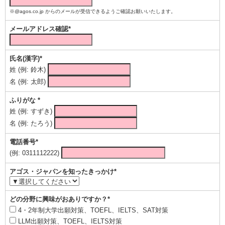
※@agos.co.jp からのメールが受信できるようご確認お願いいたします。
メールアドレス確認*
氏名(漢字)*
姓 (例: 鈴木)
名 (例: 太郎)
ふりがな *
姓 (例: すずき)
名 (例: たろう)
電話番号*
(例: 0311112222)
アゴス・ジャパンを知ったきっかけ*
どの分野に興味がおありですか？*
4・2年制大学出願対策、TOEFL、IELTS、SAT対策
LLM出願対策、TOEFL、IELTS対策