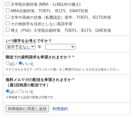
大学院出願対策 (MBA・LLM以外の修士)
MBA出願対策、TOEFL、IELTS、GMAT対策
大学や高校の交換（私費認定）留学、TOEFL、IELTS対策
その他留学を目的としない英語学習
博士（PhD）大学院出願対策、TOEFL、IELTS、GRE対策
いつ留学をお考えですか？
年
郵送での資料請求を希望されますか？ *
はい
いいえ
※デジタルカタログ（ダウンロード版）をご希望の方はいいえのままお進みください。
無料メルマガの配信を希望されますか *
（週1回程度の配信です）
はい
いいえ
※登録後でも設定の変更は可能です。
利用規約