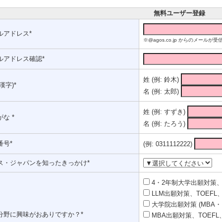
無料ユーザー登録
ルアドレス*
※@agos.co.jp からのメー
ルアドレス確認*
姓 (例: 鈴木)
漢字)*
名 (例: 太郎)
姓 (例: すずき)
な *
名 (例: たろう)
番号*
(例: 0311112222)
ス・ジャパンを知ったきっかけ*
4・2年制大学出願対策、T
LLM出願対策、TOEFL、
大学院出願対策 (MBA・
分野に興味がおありですか？*
MBA出願対策、TOEFL、