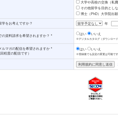
大学や高校の交換（私費認
その他留学を目的としな
博士（PhD）大学院出願対
留学をお考えですか？
年
はい
いいえ
での資料請求を希望されますか？ *
※デジタルカタログ（ダウンロー
メルマガの配信を希望されますか *
はい
いいえ
1回程度の配信です）
※登録後でも設定の変更は可能で