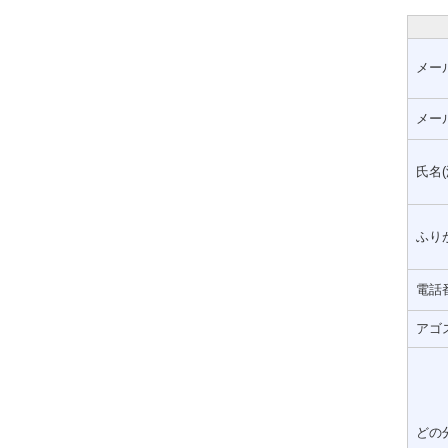
メー
メー
氏名(
ふりが
電話
アゴ
どの