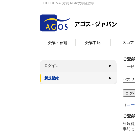
TOEFL/GMAT対策 MBA/大学院留学
受講・宿題
受講申込
スコア
ご登
ログイン
ユーザ
新規登録
パスワ
（
ユー
ご登
登録費
事前に