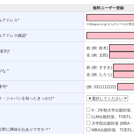
無料ユーザー登録
ルアドレス*
※@agos.co.jp からのメー
ルアドレス確認*
姓 (例: 鈴木)
漢字)*
名 (例: 太郎)
姓 (例: すずき)
な *
名 (例: たろう)
番号*
(例: 0311112222)
ス・ジャパンを知ったきっかけ*
4・2年制大学出願対策、T
LLM出願対策、TOEFL、
大学院出願対策 (MBA・
分野に興味がおありですか？*
MBA出願対策、TOEFL、