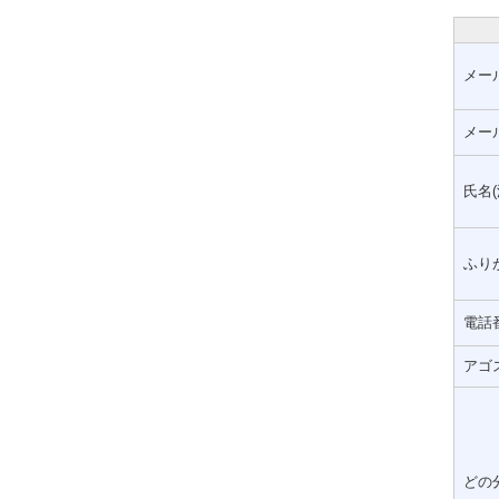
メー
メー
氏名(
ふりが
電話
アゴ
どの