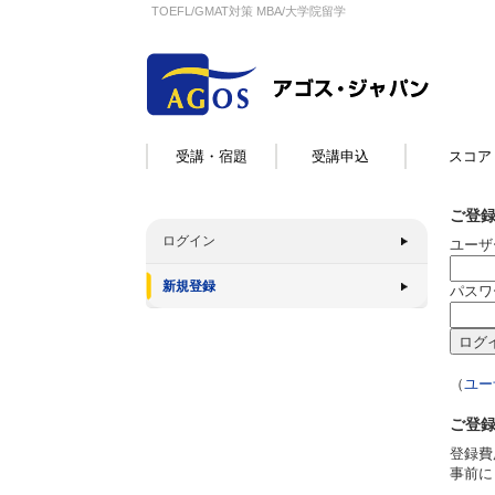
TOEFL/GMAT対策 MBA/大学院留学
受講・宿題
受講申込
スコア
ご登
ログイン
ユーザ
新規登録
パスワ
（
ユー
ご登
登録費
事前に