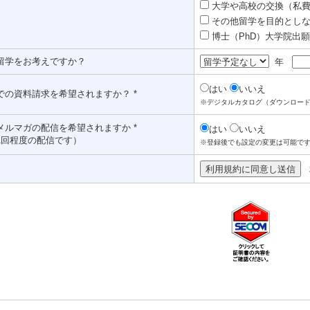
大学や高校の交換（私費認
その他留学を目的としな
博士（PhD）大学院出願対
留学をお考えですか？
年
はい
いいえ
での資料請求を希望されますか？ *
※デジタルカタログ（ダウンロー
メルマガの配信を希望されますか *
はい
いいえ
1回程度の配信です）
※登録後でも設定の変更は可能で