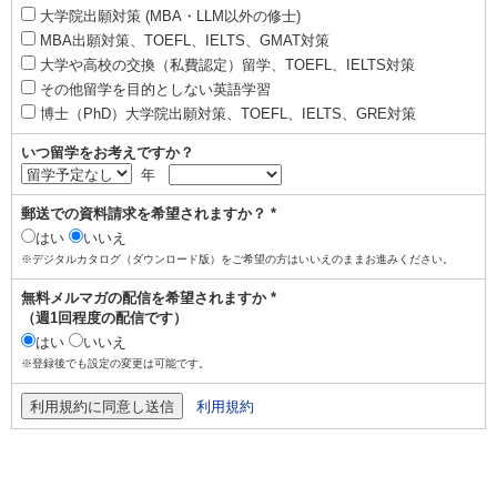
大学院出願対策 (MBA・LLM以外の修士)
MBA出願対策、TOEFL、IELTS、GMAT対策
大学や高校の交換（私費認定）留学、TOEFL、IELTS対策
その他留学を目的としない英語学習
博士（PhD）大学院出願対策、TOEFL、IELTS、GRE対策
いつ留学をお考えですか？
年
郵送での資料請求を希望されますか？ *
はい
いいえ
※デジタルカタログ（ダウンロード版）をご希望の方はいいえのままお進みください。
無料メルマガの配信を希望されますか *
（週1回程度の配信です）
はい
いいえ
※登録後でも設定の変更は可能です。
利用規約