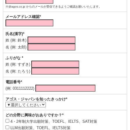
※@agos.co.jp からのメールが受信できるようご確認お願いいたします。
メールアドレス確認*
氏名(漢字)*
姓 (例: 鈴木)
名 (例: 太郎)
ふりがな *
姓 (例: すずき)
名 (例: たろう)
電話番号*
(例: 0311112222)
アゴス・ジャパンを知ったきっかけ*
どの分野に興味がおありですか？*
4・2年制大学出願対策、TOEFL、IELTS、SAT対策
LLM出願対策、TOEFL、IELTS対策