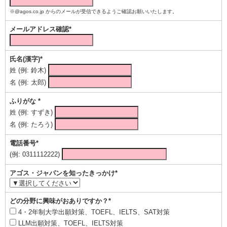
※@agos.co.jp からのメールが受信できるようご確認お願いいたします。
メールアドレス確認*
氏名(漢字)*
姓 (例: 鈴木)
名 (例: 太郎)
ふりがな *
姓 (例: すずき)
名 (例: たろう)
電話番号*
(例: 0311112222)
アゴス・ジャパンを知ったきっかけ*
どの分野に興味がおありですか？*
4・2年制大学出願対策、TOEFL、IELTS、SAT対策
LLM出願対策、TOEFL、IELTS対策