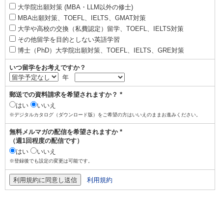
大学院出願対策 (MBA・LLM以外の修士)
MBA出願対策、TOEFL、IELTS、GMAT対策
大学や高校の交換（私費認定）留学、TOEFL、IELTS対策
その他留学を目的としない英語学習
博士（PhD）大学院出願対策、TOEFL、IELTS、GRE対策
いつ留学をお考えですか？
年
郵送での資料請求を希望されますか？ *
はい
いいえ
※デジタルカタログ（ダウンロード版）をご希望の方はいいえのままお進みください。
無料メルマガの配信を希望されますか *
（週1回程度の配信です）
はい
いいえ
※登録後でも設定の変更は可能です。
利用規約