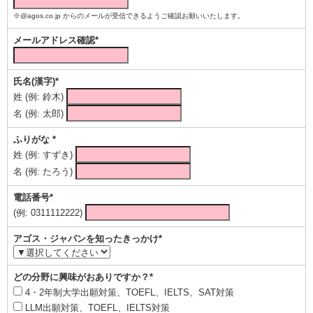
※@agos.co.jp からのメールが受信できるようご確認お願いいたします。
メールアドレス確認*
氏名(漢字)*
姓 (例: 鈴木)
名 (例: 太郎)
ふりがな *
姓 (例: すずき)
名 (例: たろう)
電話番号*
(例: 0311112222)
アゴス・ジャパンを知ったきっかけ*
どの分野に興味がおありですか？*
4・2年制大学出願対策、TOEFL、IELTS、SAT対策
LLM出願対策、TOEFL、IELTS対策