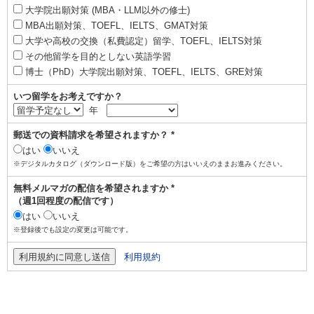
大学院出願対策 (MBA・LLM以外の修士)
MBA出願対策、TOEFL、IELTS、GMAT対策
大学や高校の交換（私費認定）留学、TOEFL、IELTS対策
その他留学を目的としない英語学習
博士（PhD）大学院出願対策、TOEFL、IELTS、GRE対策
いつ留学をお考えですか？
年
郵送での資料請求を希望されますか？ *
はい
いいえ
※デジタルカタログ（ダウンロード版）をご希望の方はいいえのままお進みください。
無料メルマガの配信を希望されますか *
（週1回程度の配信です）
はい
いいえ
※登録後でも設定の変更は可能です。
利用規約