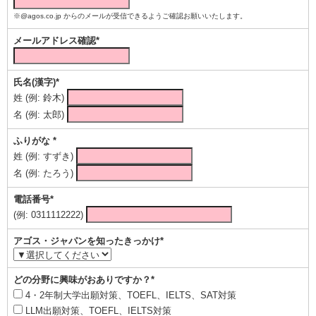
※@agos.co.jp からのメールが受信できるようご確認お願いいたします。
メールアドレス確認*
氏名(漢字)*
姓 (例: 鈴木)
名 (例: 太郎)
ふりがな *
姓 (例: すずき)
名 (例: たろう)
電話番号*
(例: 0311112222)
アゴス・ジャパンを知ったきっかけ*
どの分野に興味がおありですか？*
4・2年制大学出願対策、TOEFL、IELTS、SAT対策
LLM出願対策、TOEFL、IELTS対策