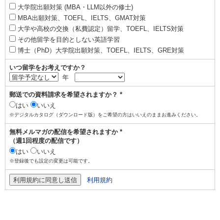
大学院出願対策 (MBA・LLM以外の修士)
MBA出願対策、TOEFL、IELTS、GMAT対策
大学や高校の交換（私費認定）留学、TOEFL、IELTS対策
その他留学を目的としない英語学習
博士（PhD）大学院出願対策、TOEFL、IELTS、GRE対策
いつ留学をお考えですか？
年
郵送での資料請求を希望されますか？ *
はい
いいえ
※デジタルカタログ（ダウンロード版）をご希望の方はいいえのままお進みください。
無料メルマガの配信を希望されますか *
（週1回程度の配信です）
はい
いいえ
※登録後でも設定の変更は可能です。
利用規約