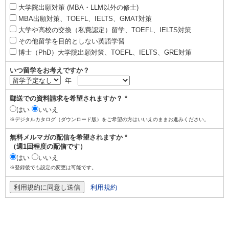
大学院出願対策 (MBA・LLM以外の修士)
MBA出願対策、TOEFL、IELTS、GMAT対策
大学や高校の交換（私費認定）留学、TOEFL、IELTS対策
その他留学を目的としない英語学習
博士（PhD）大学院出願対策、TOEFL、IELTS、GRE対策
いつ留学をお考えですか？
年
郵送での資料請求を希望されますか？ *
はい
いいえ
※デジタルカタログ（ダウンロード版）をご希望の方はいいえのままお進みください。
無料メルマガの配信を希望されますか *
（週1回程度の配信です）
はい
いいえ
※登録後でも設定の変更は可能です。
利用規約