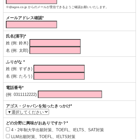
※@agos.co.jp からのメールが受信できるようご確認お願いいたします。
メールアドレス確認*
氏名(漢字)*
姓 (例: 鈴木)
名 (例: 太郎)
ふりがな *
姓 (例: すずき)
名 (例: たろう)
電話番号*
(例: 0311112222)
アゴス・ジャパンを知ったきっかけ*
どの分野に興味がおありですか？*
4・2年制大学出願対策、TOEFL、IELTS、SAT対策
LLM出願対策、TOEFL、IELTS対策