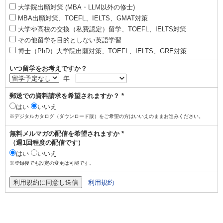
大学院出願対策 (MBA・LLM以外の修士)
MBA出願対策、TOEFL、IELTS、GMAT対策
大学や高校の交換（私費認定）留学、TOEFL、IELTS対策
その他留学を目的としない英語学習
博士（PhD）大学院出願対策、TOEFL、IELTS、GRE対策
いつ留学をお考えですか？
年
郵送での資料請求を希望されますか？ *
はい
いいえ
※デジタルカタログ（ダウンロード版）をご希望の方はいいえのままお進みください。
無料メルマガの配信を希望されますか *
（週1回程度の配信です）
はい
いいえ
※登録後でも設定の変更は可能です。
利用規約