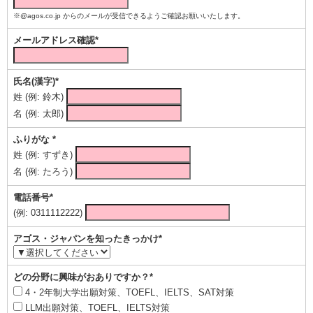
※@agos.co.jp からのメールが受信できるようご確認お願いいたします。
メールアドレス確認*
氏名(漢字)*
姓 (例: 鈴木)
名 (例: 太郎)
ふりがな *
姓 (例: すずき)
名 (例: たろう)
電話番号*
(例: 0311112222)
アゴス・ジャパンを知ったきっかけ*
どの分野に興味がおありですか？*
4・2年制大学出願対策、TOEFL、IELTS、SAT対策
LLM出願対策、TOEFL、IELTS対策